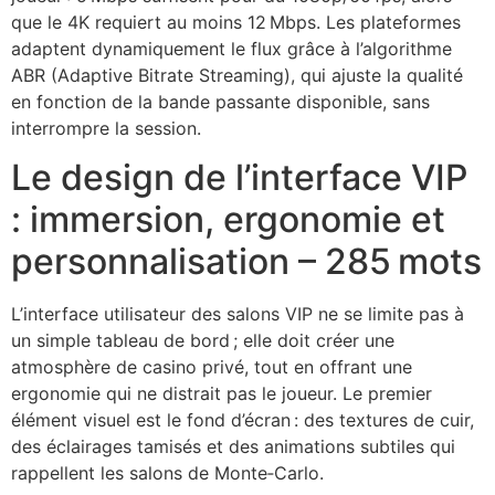
que le 4K requiert au moins 12 Mbps. Les plateformes
adaptent dynamiquement le flux grâce à l’algorithme
ABR (Adaptive Bitrate Streaming), qui ajuste la qualité
en fonction de la bande passante disponible, sans
interrompre la session.
Le design de l’interface VIP
: immersion, ergonomie et
personnalisation – 285 mots
L’interface utilisateur des salons VIP ne se limite pas à
un simple tableau de bord ; elle doit créer une
atmosphère de casino privé, tout en offrant une
ergonomie qui ne distrait pas le joueur. Le premier
élément visuel est le fond d’écran : des textures de cuir,
des éclairages tamisés et des animations subtiles qui
rappellent les salons de Monte‑Carlo.