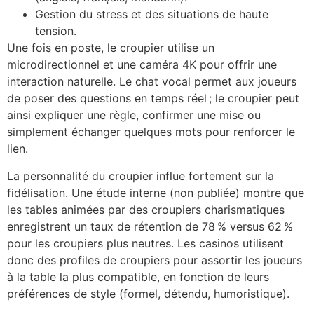
Gestion du stress et des situations de haute
tension.
Une fois en poste, le croupier utilise un
microdirectionnel et une caméra 4K pour offrir une
interaction naturelle. Le chat vocal permet aux joueurs
de poser des questions en temps réel ; le croupier peut
ainsi expliquer une règle, confirmer une mise ou
simplement échanger quelques mots pour renforcer le
lien.
La personnalité du croupier influe fortement sur la
fidélisation. Une étude interne (non publiée) montre que
les tables animées par des croupiers charismatiques
enregistrent un taux de rétention de 78 % versus 62 %
pour les croupiers plus neutres. Les casinos utilisent
donc des profiles de croupiers pour assortir les joueurs
à la table la plus compatible, en fonction de leurs
préférences de style (formel, détendu, humoristique).