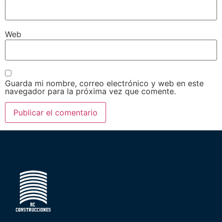
Web
Guarda mi nombre, correo electrónico y web en este
navegador para la próxima vez que comente.