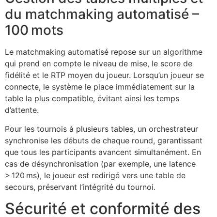
du matchmaking automatisé –
100 mots
Le matchmaking automatisé repose sur un algorithme
qui prend en compte le niveau de mise, le score de
fidélité et le RTP moyen du joueur. Lorsqu’un joueur se
connecte, le système le place immédiatement sur la
table la plus compatible, évitant ainsi les temps
d’attente.
Pour les tournois à plusieurs tables, un orchestrateur
synchronise les débuts de chaque round, garantissant
que tous les participants avancent simultanément. En
cas de désynchronisation (par exemple, une latence
> 120 ms), le joueur est redirigé vers une table de
secours, préservant l’intégrité du tournoi.
Sécurité et conformité des