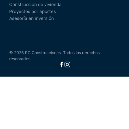
Construcción de vivienda
Proyectos por aportes
Asesoría en inversión
© 2026 RC Construcciones. Todos los derechos
reservados.