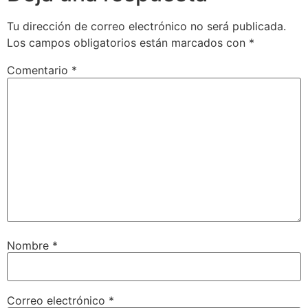
Tu dirección de correo electrónico no será publicada.
Los campos obligatorios están marcados con
*
Comentario
*
Nombre
*
Correo electrónico
*