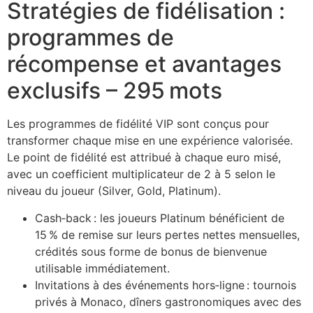
Stratégies de fidélisation :
programmes de
récompense et avantages
exclusifs – 295 mots
Les programmes de fidélité VIP sont conçus pour
transformer chaque mise en une expérience valorisée.
Le point de fidélité est attribué à chaque euro misé,
avec un coefficient multiplicateur de 2 à 5 selon le
niveau du joueur (Silver, Gold, Platinum).
Cash‑back : les joueurs Platinum bénéficient de
15 % de remise sur leurs pertes nettes mensuelles,
crédités sous forme de bonus de bienvenue
utilisable immédiatement.
Invitations à des événements hors‑ligne : tournois
privés à Monaco, dîners gastronomiques avec des