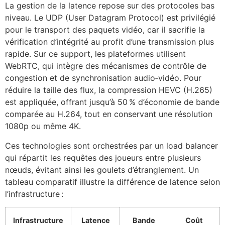
La gestion de la latence repose sur des protocoles bas
niveau. Le UDP (User Datagram Protocol) est privilégié
pour le transport des paquets vidéo, car il sacrifie la
vérification d’intégrité au profit d’une transmission plus
rapide. Sur ce support, les plateformes utilisent
WebRTC, qui intègre des mécanismes de contrôle de
congestion et de synchronisation audio‑vidéo. Pour
réduire la taille des flux, la compression HEVC (H.265)
est appliquée, offrant jusqu’à 50 % d’économie de bande
comparée au H.264, tout en conservant une résolution
1080p ou même 4K.
Ces technologies sont orchestrées par un load balancer
qui répartit les requêtes des joueurs entre plusieurs
nœuds, évitant ainsi les goulets d’étranglement. Un
tableau comparatif illustre la différence de latence selon
l’infrastructure :
Infrastructure
Latence
Bande
Coût