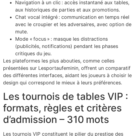
Navigation à un clic : accès instantané aux tables,
aux historiques de parties et aux promotions.
Chat vocal intégré : communication en temps réel
avec le croupier et les adversaires, avec option de
mute.
Mode « focus » : masque les distractions
(publicités, notifications) pendant les phases
critiques du jeu.
Les plateformes les plus abouties, comme celles
présentées sur Lesportaufeminin, offrent un comparatif
des différentes interfaces, aidant les joueurs à choisir le
design qui correspond le mieux à leurs préférences.
Les tournois de tables VIP :
formats, règles et critères
d’admission – 310 mots
Les tournois VIP constituent le pilier du prestige des