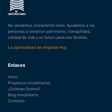
No vendemos únicamente lotes. Ayudamos a las
personas a construir patrimonio, tranquilidad,
calidad de vida y un futuro para sus familias.
La oportunidad de empezar hoy.
Enlaces
Inicio
Proyectos Inmobiliarios
¿Quiénes Somos?
Blog Inmobiliario
Contacto