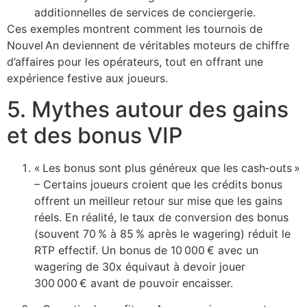
additionnelles de services de conciergerie.
Ces exemples montrent comment les tournois de
Nouvel An deviennent de véritables moteurs de chiffre
d’affaires pour les opérateurs, tout en offrant une
expérience festive aux joueurs.
5. Mythes autour des gains
et des bonus VIP
« Les bonus sont plus généreux que les cash‑outs »
– Certains joueurs croient que les crédits bonus
offrent un meilleur retour sur mise que les gains
réels. En réalité, le taux de conversion des bonus
(souvent 70 % à 85 % après le wagering) réduit le
RTP effectif. Un bonus de 10 000 € avec un
wagering de 30x équivaut à devoir jouer
300 000 € avant de pouvoir encaisser.