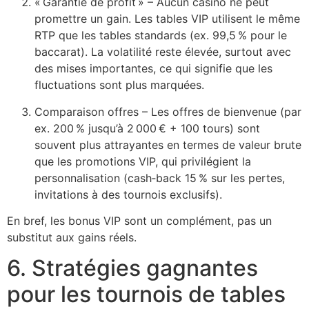
« Garantie de profit » – Aucun casino ne peut
promettre un gain. Les tables VIP utilisent le même
RTP que les tables standards (ex. 99,5 % pour le
baccarat). La volatilité reste élevée, surtout avec
des mises importantes, ce qui signifie que les
fluctuations sont plus marquées.
Comparaison offres – Les offres de bienvenue (par
ex. 200 % jusqu’à 2 000 € + 100 tours) sont
souvent plus attrayantes en termes de valeur brute
que les promotions VIP, qui privilégient la
personnalisation (cash‑back 15 % sur les pertes,
invitations à des tournois exclusifs).
En bref, les bonus VIP sont un complément, pas un
substitut aux gains réels.
6. Stratégies gagnantes
pour les tournois de tables