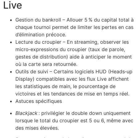
Live
Gestion du bankroll – Allouer 5 % du capital total à
chaque tournoi permet de limiter les pertes en cas
d’élimination précoce.
Lecture du croupier – En streaming, observer les
micro‑expressions du croupier (taux de parole,
gestes de distribution) aide à anticiper le moment
où la carte sera retournée.
Outils de suivi – Certains logiciels HUD (Heads‑up
Display) compatibles avec les flux Live affichent
les statistiques de main, le pourcentage de
victoires et les tendances de mise en temps réel.
Astuces spécifiques
Blackjack
: privilégier le double down uniquement
lorsque le total du croupier est 5 ou 6, même avec
des mises élevées.