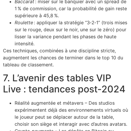
Baccarat
: miser sur le banquier avec un spread de
1 % de commission, car la probabilité de gain reste
supérieure à 45,8 %.
Roulette
: appliquer la stratégie “3‑2‑1” (trois mises
sur le rouge, deux sur le noir, une sur le zéro) pour
lisser la variance pendant les phases de haute
intensité.
Ces techniques, combinées à une discipline stricte,
augmentent les chances de terminer dans le top 10 du
tableau de classement.
7. L’avenir des tables VIP
Live : tendances post‑2024
Réalité augmentée et métavers – Des studios
expérimentent déjà des environnements virtuels où
le joueur peut se déplacer autour de la table,
choisir son siège et interagir avec d’autres avatars.
Crypto‑payments – Les dépôts en Bitcoin ou