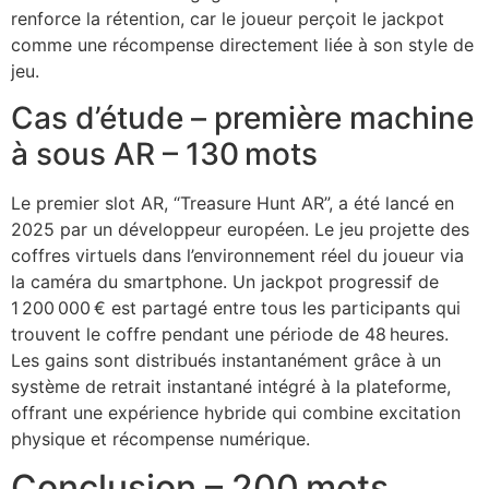
renforce la rétention, car le joueur perçoit le jackpot
comme une récompense directement liée à son style de
jeu.
Cas d’étude – première machine
à sous AR – 130 mots
Le premier slot AR, “Treasure Hunt AR”, a été lancé en
2025 par un développeur européen. Le jeu projette des
coffres virtuels dans l’environnement réel du joueur via
la caméra du smartphone. Un jackpot progressif de
1 200 000 € est partagé entre tous les participants qui
trouvent le coffre pendant une période de 48 heures.
Les gains sont distribués instantanément grâce à un
système de retrait instantané intégré à la plateforme,
offrant une expérience hybride qui combine excitation
physique et récompense numérique.
Conclusion – 200 mots