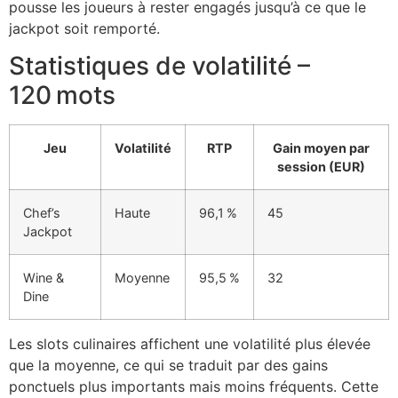
pousse les joueurs à rester engagés jusqu’à ce que le
jackpot soit remporté.
Statistiques de volatilité –
120 mots
Jeu
Volatilité
RTP
Gain moyen par
session (EUR)
Chef’s
Haute
96,1 %
45
Jackpot
Wine &
Moyenne
95,5 %
32
Dine
Les slots culinaires affichent une volatilité plus élevée
que la moyenne, ce qui se traduit par des gains
ponctuels plus importants mais moins fréquents. Cette