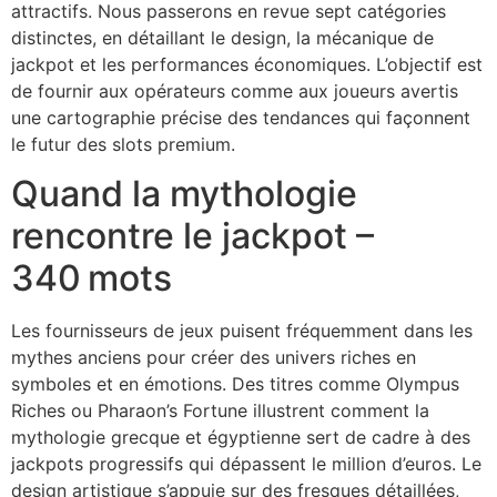
attractifs. Nous passerons en revue sept catégories
distinctes, en détaillant le design, la mécanique de
jackpot et les performances économiques. L’objectif est
de fournir aux opérateurs comme aux joueurs avertis
une cartographie précise des tendances qui façonnent
le futur des slots premium.
Quand la mythologie
rencontre le jackpot –
340 mots
Les fournisseurs de jeux puisent fréquemment dans les
mythes anciens pour créer des univers riches en
symboles et en émotions. Des titres comme Olympus
Riches ou Pharaon’s Fortune illustrent comment la
mythologie grecque et égyptienne sert de cadre à des
jackpots progressifs qui dépassent le million d’euros. Le
design artistique s’appuie sur des fresques détaillées,