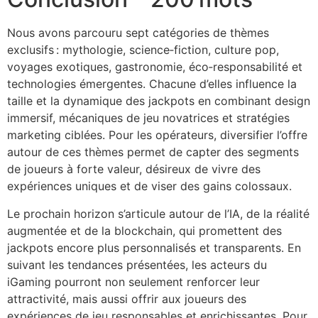
Nous avons parcouru sept catégories de thèmes
exclusifs : mythologie, science‑fiction, culture pop,
voyages exotiques, gastronomie, éco‑responsabilité et
technologies émergentes. Chacune d’elles influence la
taille et la dynamique des jackpots en combinant design
immersif, mécaniques de jeu novatrices et stratégies
marketing ciblées. Pour les opérateurs, diversifier l’offre
autour de ces thèmes permet de capter des segments
de joueurs à forte valeur, désireux de vivre des
expériences uniques et de viser des gains colossaux.
Le prochain horizon s’articule autour de l’IA, de la réalité
augmentée et de la blockchain, qui promettent des
jackpots encore plus personnalisés et transparents. En
suivant les tendances présentées, les acteurs du
iGaming pourront non seulement renforcer leur
attractivité, mais aussi offrir aux joueurs des
expériences de jeu responsables et enrichissantes. Pour