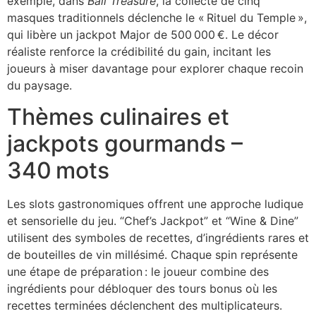
exemple, dans
Bali Treasure
, la collecte de cinq
masques traditionnels déclenche le « Rituel du Temple »,
qui libère un jackpot Major de 500 000 €. Le décor
réaliste renforce la crédibilité du gain, incitant les
joueurs à miser davantage pour explorer chaque recoin
du paysage.
Thèmes culinaires et
jackpots gourmands –
340 mots
Les slots gastronomiques offrent une approche ludique
et sensorielle du jeu. “Chef’s Jackpot” et “Wine & Dine”
utilisent des symboles de recettes, d’ingrédients rares et
de bouteilles de vin millésimé. Chaque spin représente
une étape de préparation : le joueur combine des
ingrédients pour débloquer des tours bonus où les
recettes terminées déclenchent des multiplicateurs.