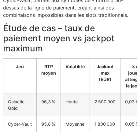
Cyber‑Vault
, permet aux symboles de « flotter » au-
dessus de la ligne de paiement, créant ainsi des
combinaisons impossibles dans les slots traditionnels.
Étude de cas – taux de
paiement moyen vs jackpot
maximum
Jeu
RTP
Volatilité
Jackpot
% 
moyen
max
jou
(EUR)
attei
le ja
Galactic
96,3 %
Haute
2 500 000
0,03 
Gold
Cyber‑Vault
95,8 %
Moyenne
1 800 000
0,05 