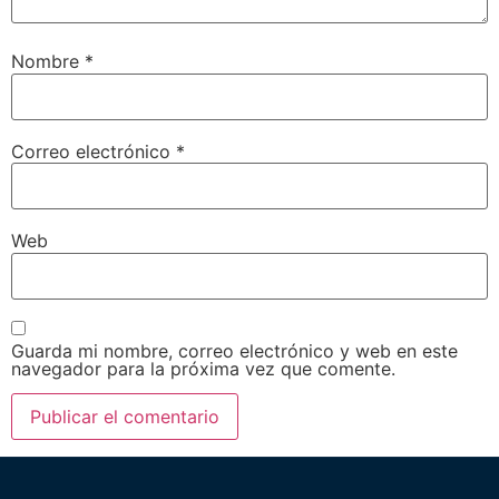
Nombre
*
Correo electrónico
*
Web
Guarda mi nombre, correo electrónico y web en este
navegador para la próxima vez que comente.