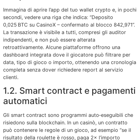
Immagina di aprire l’app del tuo wallet crypto e, in pochi
secondi, vedere una riga che indica: “Deposito
0,025 BTC su CasinoX – confermato al blocco 842,971”.
La transazione è visibile a tutti, compresi gli auditor
indipendenti, e non può essere alterata
retroattivamente. Alcune piattaforme offrono una
dashboard integrata dove il giocatore può filtrare per
data, tipo di gioco o importo, ottenendo una cronologia
completa senza dover richiedere report al servizio
clienti.
1.2. Smart contract e pagamenti
automatici
Gli smart contract sono programmi auto‑eseguibili che
risiedono sulla blockchain. In un casinò, un contratto
può contenere le regole di un gioco, ad esempio “se il
risultato della roulette è rosso, paga 2× l’importo