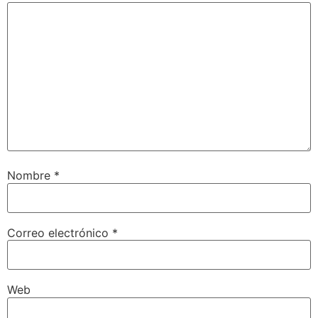
Nombre
*
Correo electrónico
*
Web