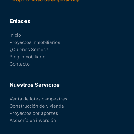
Enlaces
Inicio
Proyectos Inmobiliarios
¿Quiénes Somos?
Blog Inmobiliario
Contacto
Nuestros Servicios
Venta de lotes campestres
Construcción de vivienda
Proyectos por aportes
Asesoría en inversión