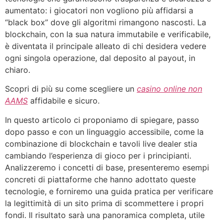
aumentato: i giocatori non vogliono più affidarsi a
“black box” dove gli algoritmi rimangono nascosti. La
blockchain, con la sua natura immutabile e verificabile,
è diventata il principale alleato di chi desidera vedere
ogni singola operazione, dal deposito al payout, in
chiaro.
Scopri di più su come scegliere un
casino online non
AAMS
affidabile e sicuro.
In questo articolo ci proponiamo di spiegare, passo
dopo passo e con un linguaggio accessibile, come la
combinazione di blockchain e tavoli live dealer stia
cambiando l’esperienza di gioco per i principianti.
Analizzeremo i concetti di base, presenteremo esempi
concreti di piattaforme che hanno adottato queste
tecnologie, e forniremo una guida pratica per verificare
la legittimità di un sito prima di scommettere i propri
fondi. Il risultato sarà una panoramica completa, utile