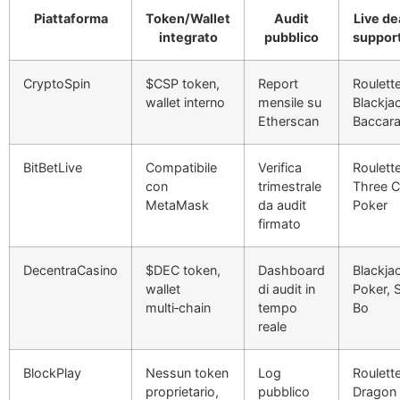
Piattaforma
Token/Wallet
Audit
Live de
integrato
pubblico
suppor
CryptoSpin
$CSP token,
Report
Roulette
wallet interno
mensile su
Blackja
Etherscan
Baccara
BitBetLive
Compatibile
Verifica
Roulette
con
trimestrale
Three C
MetaMask
da audit
Poker
firmato
DecentraCasino
$DEC token,
Dashboard
Blackja
wallet
di audit in
Poker, S
multi‑chain
tempo
Bo
reale
BlockPlay
Nessun token
Log
Roulette
proprietario,
pubblico
Dragon