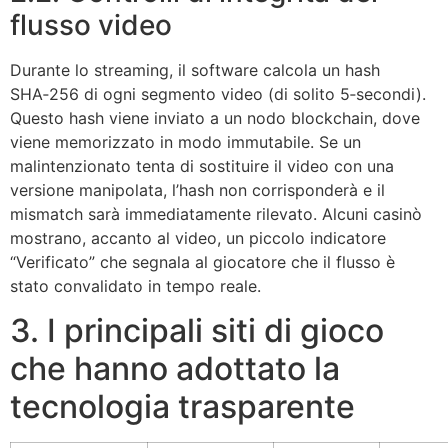
flusso video
Durante lo streaming, il software calcola un hash
SHA‑256 di ogni segmento video (di solito 5‑secondi).
Questo hash viene inviato a un nodo blockchain, dove
viene memorizzato in modo immutabile. Se un
malintenzionato tenta di sostituire il video con una
versione manipolata, l’hash non corrisponderà e il
mismatch sarà immediatamente rilevato. Alcuni casinò
mostrano, accanto al video, un piccolo indicatore
“Verificato” che segnala al giocatore che il flusso è
stato convalidato in tempo reale.
3. I principali siti di gioco
che hanno adottato la
tecnologia trasparente