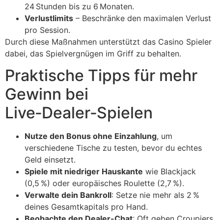
24 Stunden bis zu 6 Monaten.
Verlustlimits
– Beschränke den maximalen Verlust
pro Session.
Durch diese Maßnahmen unterstützt das Casino Spieler
dabei, das Spielvergnügen im Griff zu behalten.
Praktische Tipps für mehr
Gewinn bei
Live‑Dealer‑Spielen
Nutze den Bonus ohne Einzahlung
, um
verschiedene Tische zu testen, bevor du echtes
Geld einsetzt.
Spiele mit niedriger Hauskante
wie Blackjack
(0,5 %) oder europäisches Roulette (2,7 %).
Verwalte dein Bankroll
: Setze nie mehr als 2 %
deines Gesamtkapitals pro Hand.
Beobachte den Dealer-Chat
: Oft geben Croupiers