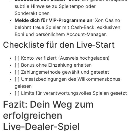
subtile Hinweise zu Spieltempo oder
Sonderaktionen.
Melde dich für VIP‑Programme an
: Xon Casino
belohnt treue Spieler mit Cash‑Back, exklusiven
Boni und persönlichem Account‑Manager.
Checkliste für den Live‑Start
[ ] Konto verifiziert (Ausweis hochgeladen)
[ ] Bonus ohne Einzahlung erhalten
[ ] Zahlungsmethode gewählt und getestet
[ ] Umsatzbedingungen des Willkommensbonus
gelesen
[ ] Limits für verantwortungsvolles Spielen gesetzt
Fazit: Dein Weg zum
erfolgreichen
Live‑Dealer‑Spiel