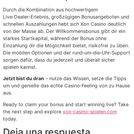
Durch die Kombination aus hochwertigem
Live‑Dealer‑Erlebnis, großzügigen Bonusangeboten und
schnellen Auszahlungen hebt sich Xon Casino deutlich
von der Masse ab. Der Willkommensbonus gibt dir ein
starkes Startkapital, während der Bonus ohne
Einzahlung dir die Möglichkeit bietet, risikofrei zu üben.
Die mobilen Optionen und der rund‑um‑die‑Uhr‑Support
sorgen dafür, dass du jederzeit und überall sicher
spielen kannst.
Jetzt bist du dran
– nutze das Wissen, setze die Tipps
um und genieße das echte Casino‑Feeling von zu Hause
aus.
Ready to claim your bonus and start winning live? Take
the next step and explore
xon-casino-spielen.com
today.
Deja una respuesta