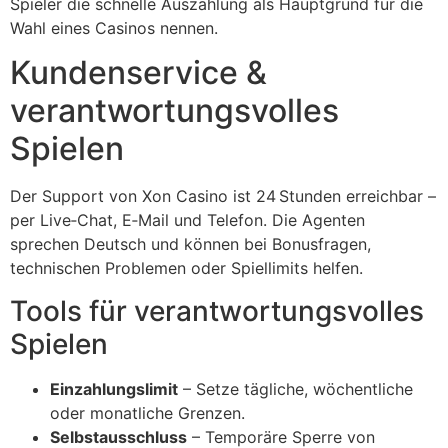
Spieler die schnelle Auszahlung als Hauptgrund für die
Wahl eines Casinos nennen.
Kundenservice &
verantwortungsvolles
Spielen
Der Support von Xon Casino ist 24 Stunden erreichbar –
per Live‑Chat, E‑Mail und Telefon. Die Agenten
sprechen Deutsch und können bei Bonusfragen,
technischen Problemen oder Spiellimits helfen.
Tools für verantwortungsvolles
Spielen
Einzahlungslimit
– Setze tägliche, wöchentliche
oder monatliche Grenzen.
Selbstausschluss
– Temporäre Sperre von