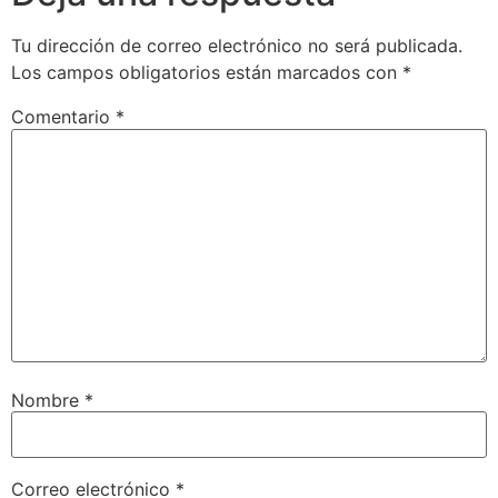
Tu dirección de correo electrónico no será publicada.
Los campos obligatorios están marcados con
*
Comentario
*
Nombre
*
Correo electrónico
*