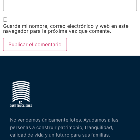
Guarda mi nombre, correo electrónico y web en este
navegador para la próxima vez que comente.
No vendemos únicamente lotes. Ayudamos a las
personas a construir patrimonio, tranquilidad,
calidad de vida y un futuro para sus familias.