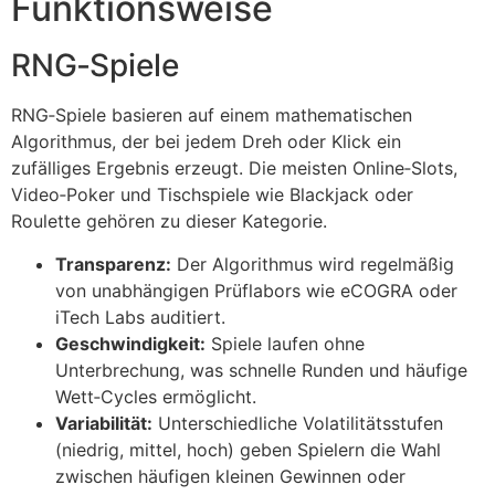
Funktionsweise
RNG‑Spiele
RNG‑Spiele basieren auf einem mathematischen
Algorithmus, der bei jedem Dreh oder Klick ein
zufälliges Ergebnis erzeugt. Die meisten Online‑Slots,
Video‑Poker und Tischspiele wie Blackjack oder
Roulette gehören zu dieser Kategorie.
Transparenz:
Der Algorithmus wird regelmäßig
von unabhängigen Prüflabors wie eCOGRA oder
iTech Labs auditiert.
Geschwindigkeit:
Spiele laufen ohne
Unterbrechung, was schnelle Runden und häufige
Wett‑Cycles ermöglicht.
Variabilität:
Unterschiedliche Volatilitätsstufen
(niedrig, mittel, hoch) geben Spielern die Wahl
zwischen häufigen kleinen Gewinnen oder