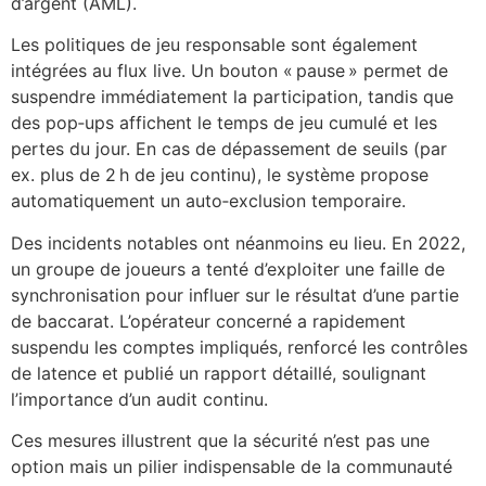
d’argent (AML).
Les politiques de jeu responsable sont également
intégrées au flux live. Un bouton « pause » permet de
suspendre immédiatement la participation, tandis que
des pop‑ups affichent le temps de jeu cumulé et les
pertes du jour. En cas de dépassement de seuils (par
ex. plus de 2 h de jeu continu), le système propose
automatiquement un auto‑exclusion temporaire.
Des incidents notables ont néanmoins eu lieu. En 2022,
un groupe de joueurs a tenté d’exploiter une faille de
synchronisation pour influer sur le résultat d’une partie
de baccarat. L’opérateur concerné a rapidement
suspendu les comptes impliqués, renforcé les contrôles
de latence et publié un rapport détaillé, soulignant
l’importance d’un audit continu.
Ces mesures illustrent que la sécurité n’est pas une
option mais un pilier indispensable de la communauté