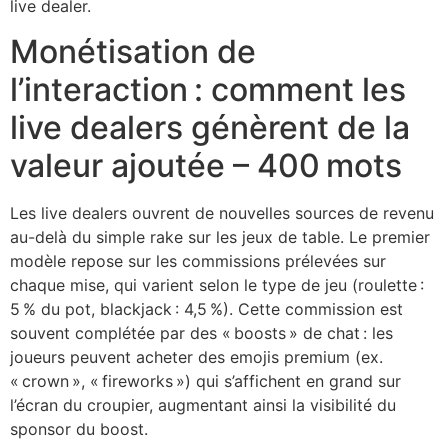
live dealer.
Monétisation de
l’interaction : comment les
live dealers génèrent de la
valeur ajoutée – 400 mots
Les live dealers ouvrent de nouvelles sources de revenu
au-delà du simple rake sur les jeux de table. Le premier
modèle repose sur les commissions prélevées sur
chaque mise, qui varient selon le type de jeu (roulette :
5 % du pot, blackjack : 4,5 %). Cette commission est
souvent complétée par des « boosts » de chat : les
joueurs peuvent acheter des emojis premium (ex.
« crown », « fireworks ») qui s’affichent en grand sur
l’écran du croupier, augmentant ainsi la visibilité du
sponsor du boost.