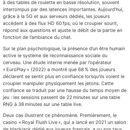
à des tables de roulette en basse résolution, souvent
interrompus par des latences importantes. Aujourd’hui,
grâce à la 5G et aux serveurs dédiés, les joueurs
accèdent à des flux HD 60 fps, où le croupier sourit,
répond aux questions et ajuste le débit de la partie en
fonction de l’ambiance du chat.
Sur le plan psychologique, la présence d’un être humain
active le système de reconnaissance sociale du
cerveau. Une étude interne menée par l’opérateur
« EuroPlay » (2022) a montré que 68 % des joueurs
déclarent se sentir plus en confiance lorsqu’ils voient le
croupier manipuler physiquement les jetons. Cette
confiance se traduit par une hausse du temps moyen de
jeu : les sessions passent de 22 minutes sur une table
RNG à 38 minutes sur une table live.
Deux cas illustrent ce phénomène. Premièrement, le
casino « Royal Flush Live », qui a lancé en 2021 un salon
de blackjack dédié aux joueurs français, a vu son taux