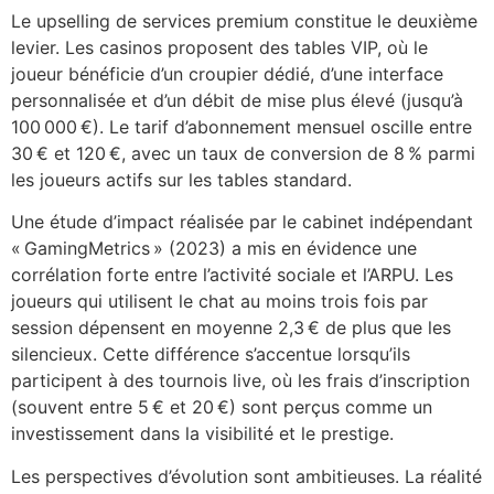
Le upselling de services premium constitue le deuxième
levier. Les casinos proposent des tables VIP, où le
joueur bénéficie d’un croupier dédié, d’une interface
personnalisée et d’un débit de mise plus élevé (jusqu’à
100 000 €). Le tarif d’abonnement mensuel oscille entre
30 € et 120 €, avec un taux de conversion de 8 % parmi
les joueurs actifs sur les tables standard.
Une étude d’impact réalisée par le cabinet indépendant
« GamingMetrics » (2023) a mis en évidence une
corrélation forte entre l’activité sociale et l’ARPU. Les
joueurs qui utilisent le chat au moins trois fois par
session dépensent en moyenne 2,3 € de plus que les
silencieux. Cette différence s’accentue lorsqu’ils
participent à des tournois live, où les frais d’inscription
(souvent entre 5 € et 20 €) sont perçus comme un
investissement dans la visibilité et le prestige.
Les perspectives d’évolution sont ambitieuses. La réalité