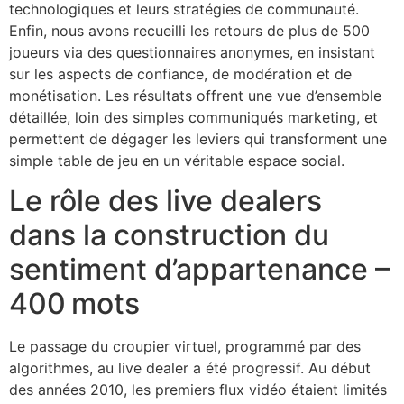
technologiques et leurs stratégies de communauté.
Enfin, nous avons recueilli les retours de plus de 500
joueurs via des questionnaires anonymes, en insistant
sur les aspects de confiance, de modération et de
monétisation. Les résultats offrent une vue d’ensemble
détaillée, loin des simples communiqués marketing, et
permettent de dégager les leviers qui transforment une
simple table de jeu en un véritable espace social.
Le rôle des live dealers
dans la construction du
sentiment d’appartenance –
400 mots
Le passage du croupier virtuel, programmé par des
algorithmes, au live dealer a été progressif. Au début
des années 2010, les premiers flux vidéo étaient limités