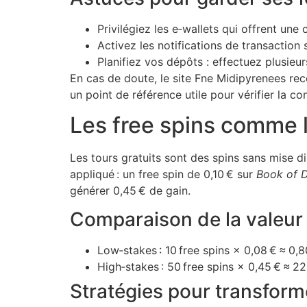
Privilégiez les e‑wallets qui offrent un
Activez les notifications de transaction 
Planifiez vos dépôts : effectuez plusieu
En cas de doute, le site Fne Midipyrenees rece
un point de référence utile pour vérifier la co
Les free spins comme l
Les tours gratuits sont des spins sans mise 
appliqué : un free spin de 0,10 € sur
Book of 
générer 0,45 € de gain.
Comparaison de la valeur 
Low‑stakes : 10 free spins × 0,08 € ≈ 0,8
High‑stakes : 50 free spins × 0,45 € ≈ 22
Stratégies pour transforme