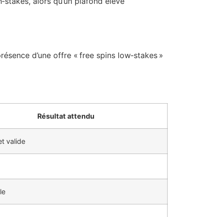
h‑stakes, alors qu’un plafond élevé
résence d’une offre « free spins low‑stakes »
Résultat attendu
t valide
le