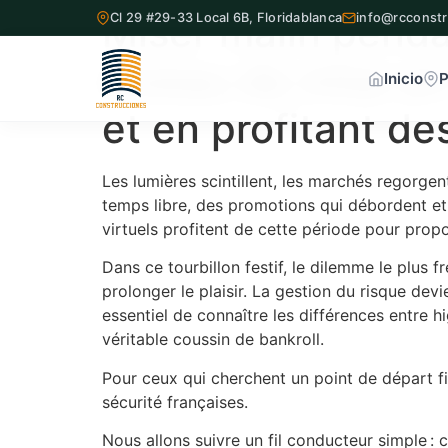
Miser malin penda
Cl 29 #29-33 Local 6B, Floridablanca
info@rcconstr
niveau de mise en
Inicio
P
et en profitant de
Inicio
Les lumières scintillent, les marchés regorge
temps libre, des promotions qui débordent et
Proyectos Inmobiliarios
virtuels profitent de cette période pour prop
¿Quiénes Somos?
Dans ce tourbillon festif, le dilemme le plus 
prolonger le plaisir. La gestion du risque devi
essentiel de connaître les différences entre h
Servicios
véritable coussin de bankroll.
Nuestra Oficina
Pour ceux qui cherchent un point de départ fi
sécurité françaises.
Contacto
Nous allons suivre un fil conducteur simple 