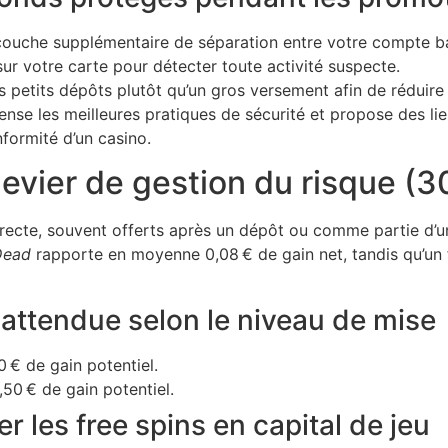
e couche supplémentaire de séparation entre votre compte ba
sur votre carte pour détecter toute activité suspecte.
rs petits dépôts plutôt qu’un gros versement afin de réduir
nse les meilleures pratiques de sécurité et propose des lien
nformité d’un casino.
evier de gestion du risque (
directe, souvent offerts après un dépôt ou comme partie d’
Dead
rapporte en moyenne 0,08 € de gain net, tandis qu’un 
attendue selon le niveau de mise
0 € de gain potentiel.
,50 € de gain potentiel.
r les free spins en capital de jeu