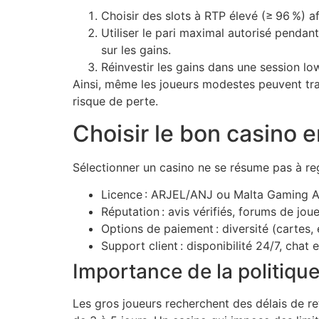
Choisir des slots à RTP élevé (≥ 96 %) af
Utiliser le pari maximal autorisé pendan
sur les gains.
Réinvestir les gains dans une session l
Ainsi, même les joueurs modestes peuvent tran
risque de perte.
Choisir le bon casino 
Sélectionner un casino ne se résume pas à regar
Licence : ARJEL/ANJ ou Malta Gaming Aut
Réputation : avis vérifiés, forums de jou
Options de paiement : diversité (cartes, e
Support client : disponibilité 24/7, chat 
Importance de la politique
Les gros joueurs recherchent des délais de re