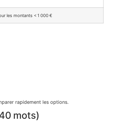
our les montants < 1 000 €
mparer rapidement les options.
340 mots)