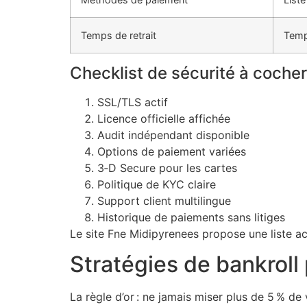
Temps de retrait
Temp
Checklist de sécurité à cocher
SSL/TLS actif
Licence officielle affichée
Audit indépendant disponible
Options de paiement variées
3‑D Secure pour les cartes
Politique de KYC claire
Support client multilingue
Historique de paiements sans litiges
Le site Fne Midipyrenees propose une liste ac
Stratégies de bankroll 
La règle d’or : ne jamais miser plus de 5 % de 