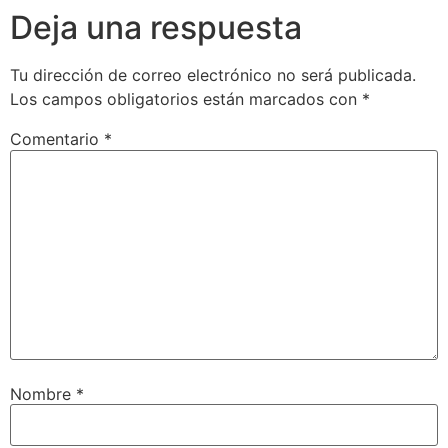
Deja una respuesta
Tu dirección de correo electrónico no será publicada.
Los campos obligatorios están marcados con
*
Comentario
*
Nombre
*