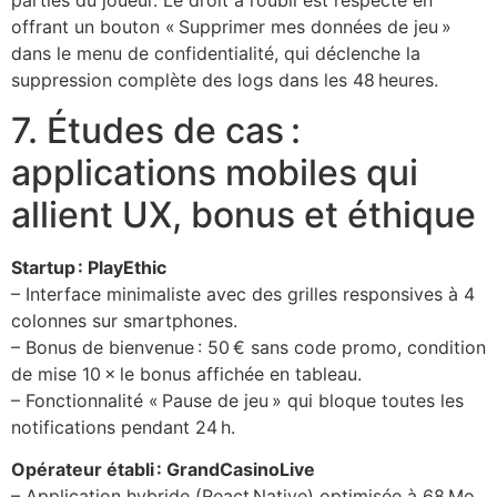
parties du joueur. Le droit à l’oubli est respecté en
offrant un bouton « Supprimer mes données de jeu »
dans le menu de confidentialité, qui déclenche la
suppression complète des logs dans les 48 heures.
7. Études de cas :
applications mobiles qui
allient UX, bonus et éthique
Startup : PlayEthic
– Interface minimaliste avec des grilles responsives à 4
colonnes sur smartphones.
– Bonus de bienvenue : 50 € sans code promo, condition
de mise 10 × le bonus affichée en tableau.
– Fonctionnalité « Pause de jeu » qui bloque toutes les
notifications pendant 24 h.
Opérateur établi : GrandCasinoLive
– Application hybride (React Native) optimisée à 68 Mo.