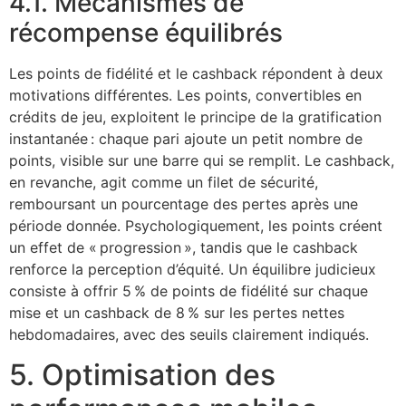
4.1. Mécanismes de
récompense équilibrés
Les points de fidélité et le cashback répondent à deux
motivations différentes. Les points, convertibles en
crédits de jeu, exploitent le principe de la gratification
instantanée : chaque pari ajoute un petit nombre de
points, visible sur une barre qui se remplit. Le cashback,
en revanche, agit comme un filet de sécurité,
remboursant un pourcentage des pertes après une
période donnée. Psychologiquement, les points créent
un effet de « progression », tandis que le cashback
renforce la perception d’équité. Un équilibre judicieux
consiste à offrir 5 % de points de fidélité sur chaque
mise et un cashback de 8 % sur les pertes nettes
hebdomadaires, avec des seuils clairement indiqués.
5. Optimisation des