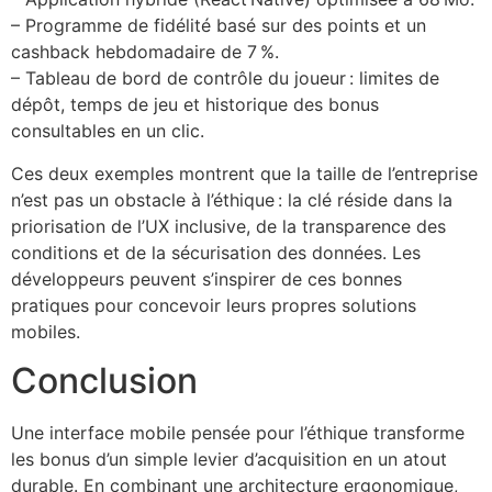
– Programme de fidélité basé sur des points et un
cashback hebdomadaire de 7 %.
– Tableau de bord de contrôle du joueur : limites de
dépôt, temps de jeu et historique des bonus
consultables en un clic.
Ces deux exemples montrent que la taille de l’entreprise
n’est pas un obstacle à l’éthique : la clé réside dans la
priorisation de l’UX inclusive, de la transparence des
conditions et de la sécurisation des données. Les
développeurs peuvent s’inspirer de ces bonnes
pratiques pour concevoir leurs propres solutions
mobiles.
Conclusion
Une interface mobile pensée pour l’éthique transforme
les bonus d’un simple levier d’acquisition en un atout
durable. En combinant une architecture ergonomique,