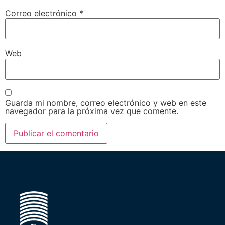
Correo electrónico
*
Web
Guarda mi nombre, correo electrónico y web en este
navegador para la próxima vez que comente.