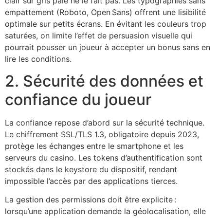
clair sur gris pâle ne le fait pas. Les typographies sans
empattement (Roboto, Open Sans) offrent une lisibilité
optimale sur petits écrans. En évitant les couleurs trop
saturées, on limite l’effet de persuasion visuelle qui
pourrait pousser un joueur à accepter un bonus sans en
lire les conditions.
2. Sécurité des données et
confiance du joueur
La confiance repose d’abord sur la sécurité technique.
Le chiffrement SSL/TLS 1.3, obligatoire depuis 2023,
protège les échanges entre le smartphone et les
serveurs du casino. Les tokens d’authentification sont
stockés dans le keystore du dispositif, rendant
impossible l’accès par des applications tierces.
La gestion des permissions doit être explicite :
lorsqu’une application demande la géolocalisation, elle