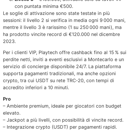
con puntata minima €500.
Le soglie di attivazione sono state testate in più
sessioni: il livello 2 si verifica in media ogni 9 000 mani,
mentre il livello 3 è rarissimo (1 su 250 000 mani), ma
ha prodotto vincite record di €120.000 nel dicembre
2023.
Per i clienti VIP, Playtech offre cashback fino al 15 % sui
perdite netti, inviti a eventi esclusivi a Montecarlo e un
servizio di concierge disponibile 24/7. La piattaforma
supporta pagamenti tradizionali, ma anche opzioni
crypto, tra cui USDT su rete TRC‑20, con tempi di
accredito inferiori a 10 minuti.
Pro
– Ambiente premium, ideale per giocatori con budget
elevato.
– Jackpot a più livelli, con possibilità di vincite record.
– Integrazione crypto (USDT) per pagamenti rapidi.