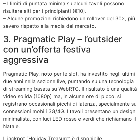
– I limiti di puntata minima su alcuni tavoli possono
risultare alti per i principianti (€10).
– Alcune promozioni richiedono un rollover del 30×, più
severo rispetto alla media del mercato.
3. Pragmatic Play – l’outsider
con un’offerta festiva
aggressiva
Pragmatic Play, noto per le slot, ha investito negli ultimi
due anni nella sezione live, puntando su una tecnologia
di streaming basata su WebRTC. Il risultato è una qualità
video solida (1080p) ma, in alcune ore di picco, si
registrano occasionali picchi di latenza, specialmente su
connessioni mobili 3G/4G. I tavoli presentano un design
minimalista, con luci LED rosse e verdi che richiamano il
Natale.
Il jackpot “Holiday Treasure” è disponibile