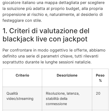
giocatore italiano una mappa dettagliata per scegliere
la soluzione più adatta al proprio budget, alla propria
propensione al rischio e, naturalmente, al desiderio di
festeggiare con stile.
1. Criteri di valutazione del
blackjack live con jackpot
Per confrontare in modo oggettivo le offerte, abbiamo
definito una serie di parametri chiave, tutti rilevanti
soprattutto durante le lunghe sessioni natalizie.
Criterio
Descrizione
Peso
%
Qualità
Risoluzione, latenza,
20
video/streaming
stabilità della
connessione