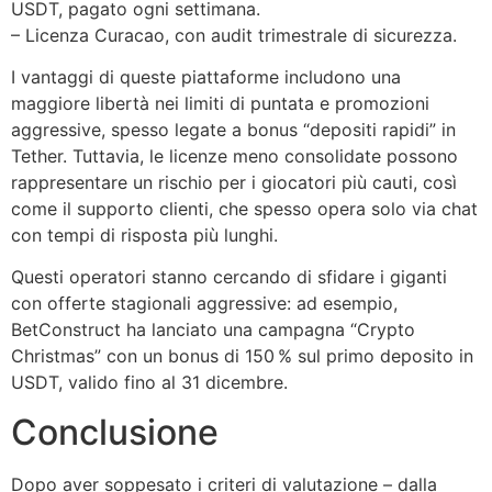
USDT, pagato ogni settimana.
– Licenza Curacao, con audit trimestrale di sicurezza.
I vantaggi di queste piattaforme includono una
maggiore libertà nei limiti di puntata e promozioni
aggressive, spesso legate a bonus “depositi rapidi” in
Tether. Tuttavia, le licenze meno consolidate possono
rappresentare un rischio per i giocatori più cauti, così
come il supporto clienti, che spesso opera solo via chat
con tempi di risposta più lunghi.
Questi operatori stanno cercando di sfidare i giganti
con offerte stagionali aggressive: ad esempio,
BetConstruct ha lanciato una campagna “Crypto
Christmas” con un bonus di 150 % sul primo deposito in
USDT, valido fino al 31 dicembre.
Conclusione
Dopo aver soppesato i criteri di valutazione – dalla