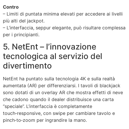
Contro
– Limiti di puntata minima elevati per accedere ai livelli
più alti del jackpot.
– L’interfaccia, seppur elegante, può risultare complessa
per i principianti.
5. NetEnt – l’innovazione
tecnologica al servizio del
divertimento
NetEnt ha puntato sulla tecnologia 4K e sulla realtà
aumentata (AR) per differenziarsi. I tavoli di blackjack
sono dotati di un overlay AR che mostra effetti di neve
che cadono quando il dealer distribuisce una carta
“speciale”. L’interfaccia è completamente
touch‑responsive, con swipe per cambiare tavolo e
pinch‑to‑zoom per ingrandire la mano.