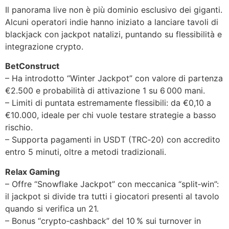
Il panorama live non è più dominio esclusivo dei giganti.
Alcuni operatori indie hanno iniziato a lanciare tavoli di
blackjack con jackpot natalizi, puntando su flessibilità e
integrazione crypto.
BetConstruct
– Ha introdotto “Winter Jackpot” con valore di partenza
€2.500 e probabilità di attivazione 1 su 6 000 mani.
– Limiti di puntata estremamente flessibili: da €0,10 a
€10.000, ideale per chi vuole testare strategie a basso
rischio.
– Supporta pagamenti in USDT (TRC‑20) con accredito
entro 5 minuti, oltre a metodi tradizionali.
Relax Gaming
– Offre “Snowflake Jackpot” con meccanica “split‑win”:
il jackpot si divide tra tutti i giocatori presenti al tavolo
quando si verifica un 21.
– Bonus “crypto‑cashback” del 10 % sui turnover in