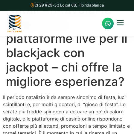
Natale in tavola: la
Cl 29 #29-33 Local 6B, Floridablanca
sfida tra le
piattaforme live per il
blackjack con
Inicio
jackpot – chi offre la
Proyectos Inmobiliarios
migliore esperienza?
¿Quiénes Somos?
Servicios
Il periodo natalizio è da sempre sinonimo di festa, luci
scintillanti e, per molti giocatori, di “gioco di festa”. Le
Nuestra Oficina
serate più fredde spingono a cercare un po’ di calore
digitale, e le piattaforme di casinò online rispondono
Contacto
con offerte più allettanti, promozioni a tempo limitato e
tornei tematici. È il momento in cui la ricerca di un