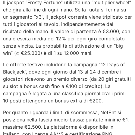
Il jackpot “Frosty Fortune” utilizza una “multiplier wheel”
che gira alla fine di ogni mano. Se la ruota si ferma su
un segmento “x3”, il jackpot corrente viene triplicato per
tutti i giocatori al tavolo, indipendentemente dal
risultato della mano. Il valore di partenza è €3.000, con
una crescita media del 12 % per ogni giro completato
senza vincita. La probabilità di attivazione di un “big
win” (≥ €25.000) è di 1 su 12 000 mani.
Le offerte festive includono la campagna “12 Days of
Blackjack”, dove ogni giorno dal 13 al 24 dicembre i
giocatori ricevono un premio diverso (da 20 giri gratuiti
su slot a bonus cash fino a €100 di credito). La
campagna è legata a una classifica giornaliera: i primi
10 posti ottengono un bonus extra di €200.
Per quanto riguarda i limiti di scommessa, NetEnt si
posiziona nella fascia medio‑bassa: puntate minime €1,
massime €2.500. La piattaforma è disponibile in
italiano, con licenza AAMS e certificazione RNG