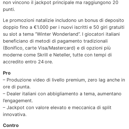
non vincono il jackpot principale ma raggiungono 20
punti.
Le promozioni natalizie includono un bonus di deposito
doppio fino a €1.000 per i nuovi iscritti e 50 giri gratuiti
su slot a tema “Winter Wonderland”. I giocatori italiani
beneficiano di metodi di pagamento tradizionali
(Bonifico, carte Visa/Mastercard) e di opzioni più
moderne come Skrill e Neteller, tutte con tempi di
accredito entro 24 ore.
Pro
– Produzione video di livello premium, zero lag anche in
ore di punta.
– Dealer italiani con abbigliamento a tema, aumentano
l’engagement.
– Jackpot con valore elevato e meccanica di split
innovativa.
Contro