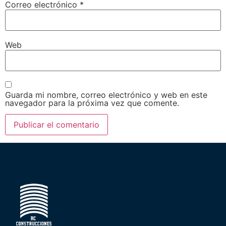
Correo electrónico
*
Web
Guarda mi nombre, correo electrónico y web en este
navegador para la próxima vez que comente.