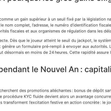
ni comme un gain supérieur à un seuil fixé par la législation
le nom complet, l’adresse, le numéro d’identification fisc
rités fiscales et aux organismes de régulation dans les dél
ollecte. Dès que le joueur atteint le seuil du jackpot, le s
 génère un formulaire pré‑rempli à envoyer aux autorités. L
lut désormais en moins de 24 heures. Cette rapidité assure 
pendant le Nouvel An : capital
cherchent des promotions alléchantes : bonus de dépôt sans
 procédure KYC fluide devient alors un avantage concurren
transforment l’excitation festive en action concrète : le joue