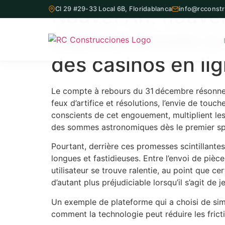
Nouvel An, nouvell
Cl 29 #29-33 Local 6B, Floridablanca
info@rcconstr
express booste la
des casinos en li
Inicio
Le compte à rebours du 31 décembre résonne da
feux d’artifice et résolutions, l’envie de touc
Proyectos Inmobiliarios
conscients de cet engouement, multiplient le
des sommes astronomiques dès le premier sp
¿Quiénes Somos?
Pourtant, derrière ces promesses scintillante
longues et fastidieuses. Entre l’envoi de pièces
Servicios
utilisateur se trouve ralentie, au point que 
d’autant plus préjudiciable lorsqu’il s’agit d
Nuestra Oficina
Un exemple de plateforme qui a choisi de simp
Contacto
comment la technologie peut réduire les frict