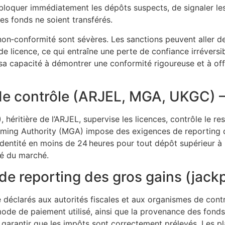
 bloquer immédiatement les dépôts suspects, de signaler 
s fonds ne soient transférés.
non‑conformité sont sévères. Les sanctions peuvent aller de
 de licence, ce qui entraîne une perte de confiance irréversi
a capacité à démontrer une conformité rigoureuse et à off
 de contrôle (ARJEL, MGA, UKGC) 
 héritière de l’ARJEL, supervise les licences, contrôle le re
aming Authority (MGA) impose des exigences de reporting d
dentité en moins de 24 heures pour tout dépôt supérieur à
té du marché.
 de reporting des gros gains (jack
déclarés aux autorités fiscales et aux organismes de contr
 mode de paiement utilisé, ainsi que la provenance des fond
à garantir que les impôts sont correctement prélevés. Les pl