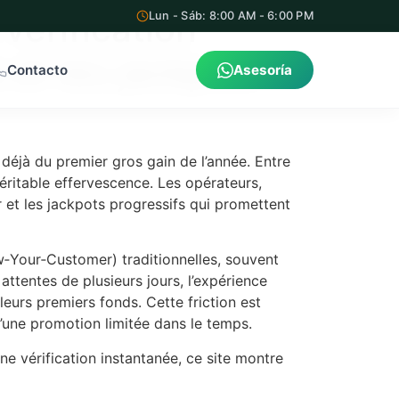
vérification
Lun - Sáb: 8:00 AM - 6:00 PM
 et les jackpots
Contacto
Asesoría
déjà du premier gros gain de l’année. Entre
véritable effervescence. Les opérateurs,
et les jackpots progressifs qui promettent
w‑Your‑Customer) traditionnelles, souvent
s attentes de plusieurs jours, l’expérience
eurs premiers fonds. Cette friction est
d’une promotion limitée dans le temps.
une vérification instantanée, ce site montre