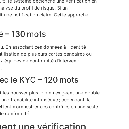
 €, le système déclenche une vérification en
alyse du profil de risque. Si un
t une notification claire. Cette approche
é – 130 mots
. En associant ces données à l’identité
utilisation de plusieurs cartes bancaires ou
ux équipes de conformité d’intervenir
t.
vec le KYC – 120 mots
t les pousser plus loin en exigeant une double
 une traçabilité intrinsèque ; cependant, la
ettent d’orchestrer ces contrôles en une seule
 de conformité.
ent une vérification