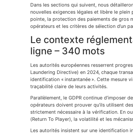
Dans les sections qui suivent, nous détaillero
nouvelles exigences légales et libère le ple
pointe, la protection des paiements de gros m
opérateurs et les critères de sélection d’un pa
Le contexte réglement
ligne – 340 mots
Les autorités européennes resserrent progres
Laundering Directive) en 2024, chaque transac
identification « instantanée ». Cette mesure v
traçabilité claire de leurs activités.
Parallèlement, le GDPR continue d’imposer des
opérateurs doivent prouver qu’ils utilisent d
strictement nécessaire à la vérification. En o
(Return To Player), la volatilité et les mécani
Les autorités insistent sur une identification