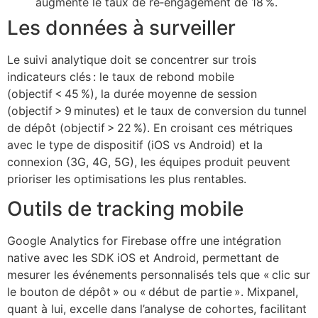
augmente le taux de ré‑engagement de 18 %.
Les données à surveiller
Le suivi analytique doit se concentrer sur trois
indicateurs clés : le taux de rebond mobile
(objectif < 45 %), la durée moyenne de session
(objectif > 9 minutes) et le taux de conversion du tunnel
de dépôt (objectif > 22 %). En croisant ces métriques
avec le type de dispositif (iOS vs Android) et la
connexion (3G, 4G, 5G), les équipes produit peuvent
prioriser les optimisations les plus rentables.
Outils de tracking mobile
Google Analytics for Firebase offre une intégration
native avec les SDK iOS et Android, permettant de
mesurer les événements personnalisés tels que « clic sur
le bouton de dépôt » ou « début de partie ». Mixpanel,
quant à lui, excelle dans l’analyse de cohortes, facilitant