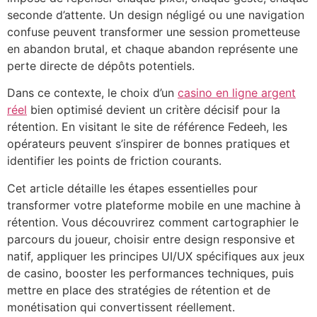
seconde d’attente. Un design négligé ou une navigation
confuse peuvent transformer une session prometteuse
en abandon brutal, et chaque abandon représente une
perte directe de dépôts potentiels.
Dans ce contexte, le choix d’un
casino en ligne argent
réel
bien optimisé devient un critère décisif pour la
rétention. En visitant le site de référence Fedeeh, les
opérateurs peuvent s’inspirer de bonnes pratiques et
identifier les points de friction courants.
Cet article détaille les étapes essentielles pour
transformer votre plateforme mobile en une machine à
rétention. Vous découvrirez comment cartographier le
parcours du joueur, choisir entre design responsive et
natif, appliquer les principes UI/UX spécifiques aux jeux
de casino, booster les performances techniques, puis
mettre en place des stratégies de rétention et de
monétisation qui convertissent réellement.