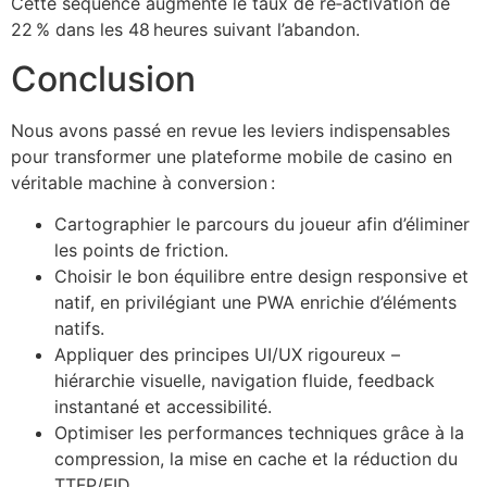
Cette séquence augmente le taux de ré‑activation de
22 % dans les 48 heures suivant l’abandon.
Conclusion
Nous avons passé en revue les leviers indispensables
pour transformer une plateforme mobile de casino en
véritable machine à conversion :
Cartographier le parcours du joueur afin d’éliminer
les points de friction.
Choisir le bon équilibre entre design responsive et
natif, en privilégiant une PWA enrichie d’éléments
natifs.
Appliquer des principes UI/UX rigoureux –
hiérarchie visuelle, navigation fluide, feedback
instantané et accessibilité.
Optimiser les performances techniques grâce à la
compression, la mise en cache et la réduction du
TTFP/FID.