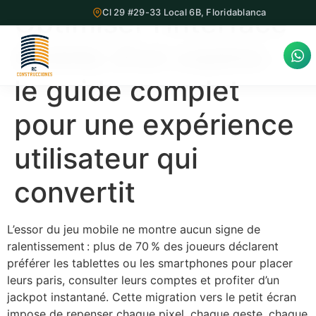
Optimiser l’interface
Cl 29 #29-33 Local 6B, Floridablanca
mobile d’un casino :
le guide complet
pour une expérience
Inicio
utilisateur qui
Proyectos Inmobiliarios
convertit
¿Quiénes Somos?
Servicios
L’essor du jeu mobile ne montre aucun signe de
ralentissement : plus de 70 % des joueurs déclarent
Nuestra Oficina
préférer les tablettes ou les smartphones pour placer
leurs paris, consulter leurs comptes et profiter d’un
Contacto
jackpot instantané. Cette migration vers le petit écran
impose de repenser chaque pixel, chaque geste, chaque