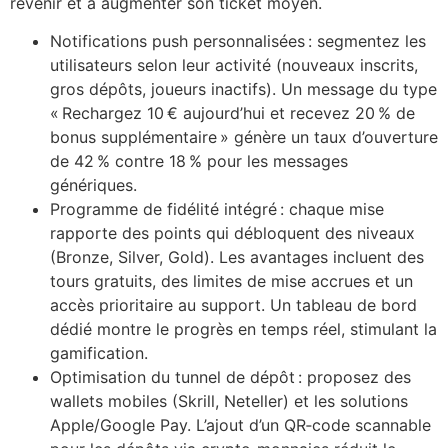
revenir et à augmenter son ticket moyen.
Notifications push personnalisées : segmentez les
utilisateurs selon leur activité (nouveaux inscrits,
gros dépôts, joueurs inactifs). Un message du type
« Rechargez 10 € aujourd’hui et recevez 20 % de
bonus supplémentaire » génère un taux d’ouverture
de 42 % contre 18 % pour les messages
génériques.
Programme de fidélité intégré : chaque mise
rapporte des points qui débloquent des niveaux
(Bronze, Silver, Gold). Les avantages incluent des
tours gratuits, des limites de mise accrues et un
accès prioritaire au support. Un tableau de bord
dédié montre le progrès en temps réel, stimulant la
gamification.
Optimisation du tunnel de dépôt : proposez des
wallets mobiles (Skrill, Neteller) et les solutions
Apple/Google Pay. L’ajout d’un QR‑code scannable