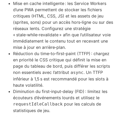
Mise en cache intelligente : les Service Workers
d’une PWA permettent de stocker les fichiers
critiques (HTML, CSS, JS) et les assets de jeu
(sprites, sons) pour un accès hors‑ligne ou sur des
réseaux lents. Configurez une stratégie
« stale‑while‑revalidate » afin que l’utilisateur voie
immédiatement le contenu tout en recevant une
mise à jour en arrière‑plan.
Réduction du time‑to‑first‑paint (TTFP) : chargez
en priorité le CSS critique qui définit la mise en
page du tableau de bord, puis différer les scripts
non essentiels avec l’attribut
. Un TTFP
async
inférieur à 1,5 s est recommandé pour les slots à
haute volatilité.
Diminution du first‑input‑delay (FID) : limitez les
écouteurs d’événements lourds et utilisez le
pour les calculs de
requestIdleCallback
statistiques de jeu.