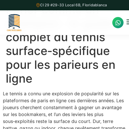
Parier comme un
Cl 29 #29-33 Local 6B, Floridablanca
champion : le guide
complet du tennis
surface‑spécifique
Inicio
pour les parieurs en
Proyectos Inmobiliarios
ligne
¿Quiénes Somos?
Servicios
Le tennis a connu une explosion de popularité sur les
plateformes de paris en ligne ces dernières années. Les
Nuestra Oficina
joueurs cherchent constamment à gagner un avantage
sur les bookmakers, et l’un des leviers les plus
Contacto
sous‑exploités reste la surface du court. Dur, terre
battue, gazon ou indoor, chaque revêtement transforme