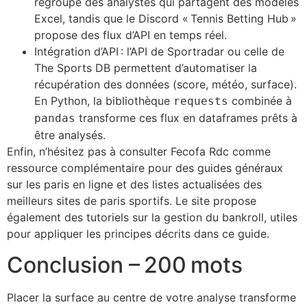
regroupe des analystes qui partagent des modèles
Excel, tandis que le Discord « Tennis Betting Hub »
propose des flux d’API en temps réel.
Intégration d’API : l’API de Sportradar ou celle de
The Sports DB permettent d’automatiser la
récupération des données (score, météo, surface).
En Python, la bibliothèque
combinée à
requests
transforme ces flux en dataframes prêts à
pandas
être analysés.
Enfin, n’hésitez pas à consulter Fecofa Rdc comme
ressource complémentaire pour des guides généraux
sur les paris en ligne et des listes actualisées des
meilleurs sites de paris sportifs. Le site propose
également des tutoriels sur la gestion du bankroll, utiles
pour appliquer les principes décrits dans ce guide.
Conclusion – 200 mots
Placer la surface au centre de votre analyse transforme