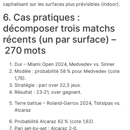
capitalisant sur les surfaces plus prévisibles (indoor).
6. Cas pratiques :
décomposer trois matchs
récents (un par surface) –
270 mots
Dur – Miami Open 2024, Medvedev vs. Sinner
Modèle : probabilité 58 % pour Medvedev (cote
1,78).
Stratégie : pari over 22,5 jeux.
Résultat : 23‑21, over gagnant.
Terre battue – Roland‑Garros 2024, Tsitsipas vs.
Alcaraz
Probabilité Alcaraz 62 % (cote 1,62).
Pari set‑by‑set : Alcaraz 2‑0.