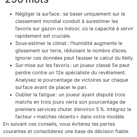
Négliger la surface : se baser uniquement sur le
classement mondial conduit à surestimer les
favoris sur gazon ou indoor, où la capacité à servir
rapidement est cruciale.
Sous‑estimer le climat : l’humidité augmente le
glissement sur terre, réduisant le nombre d’aces.
Ignorer ces données peut fausser le calcul du Kelly.
Sur‑mise sur les favoris : un joueur classé 5e peut
perdre contre un 12e spécialiste du revêtement.
Analysez le pourcentage de victoires sur chaque
surface avant de placer le pari.
Oublier la fatigue : un joueur ayant disputé trois
matchs en trois jours verra son pourcentage de
premiers services chuter d’environ 5 %. Intégrez le
facteur « matches récents » dans votre modèle.
En suivant ces conseils, vous éviterez les pertes
courantes et consoliderez une base de décision fiable.