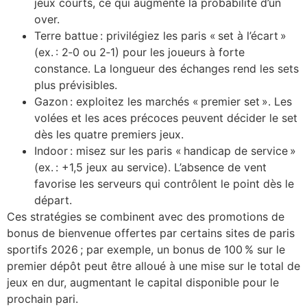
jeux courts, ce qui augmente la probabilité d’un
over.
Terre battue : privilégiez les paris « set à l’écart »
(ex. : 2‑0 ou 2‑1) pour les joueurs à forte
constance. La longueur des échanges rend les sets
plus prévisibles.
Gazon : exploitez les marchés « premier set ». Les
volées et les aces précoces peuvent décider le set
dès les quatre premiers jeux.
Indoor : misez sur les paris « handicap de service »
(ex. : +1,5 jeux au service). L’absence de vent
favorise les serveurs qui contrôlent le point dès le
départ.
Ces stratégies se combinent avec des promotions de
bonus de bienvenue offertes par certains sites de paris
sportifs 2026 ; par exemple, un bonus de 100 % sur le
premier dépôt peut être alloué à une mise sur le total de
jeux en dur, augmentant le capital disponible pour le
prochain pari.