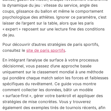
la dynamique du jeu : vitesse du service, angle des
coups, glissance du ballon et même le comportement
psychologique des athlètes. Ignorer ce paramètre, c’est
laisser de l’argent sur la table, alors que les paris
« expert » reposent sur une lecture fine des conditions
de jeu.
Pour découvrir d’autres stratégies de paris sportifs,
consultez le
site de paris sportifs
.
En intégrant l’analyse de surface à votre processus
décisionnel, vous passez d’une approche basée
uniquement sur le classement mondial à une méthode
qui pondère chaque match selon les forces et faiblesses
spécifiques du revêtement. Ce guide vous montre
comment collecter les données, bâtir un modèle
« surface‑first », gérer votre bankroll et appliquer des
stratégies de mise concrètes. Vous y trouverez
également des exemples tirés de tournois récents, afin