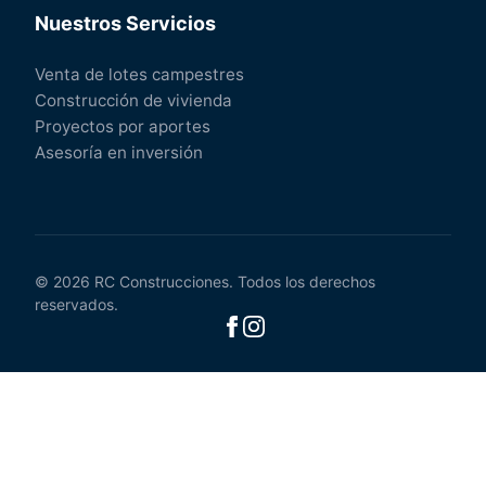
Nuestros Servicios
Venta de lotes campestres
Construcción de vivienda
Proyectos por aportes
Asesoría en inversión
© 2026 RC Construcciones. Todos los derechos
reservados.