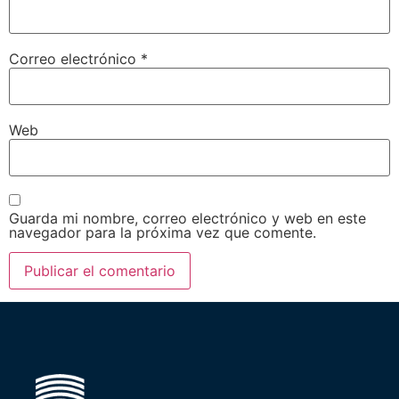
Correo electrónico
*
Web
Guarda mi nombre, correo electrónico y web en este
navegador para la próxima vez que comente.