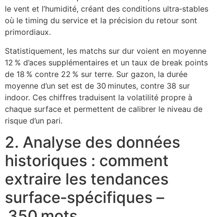
le vent et l’humidité, créant des conditions ultra‑stables
où le timing du service et la précision du retour sont
primordiaux.
Statistiquement, les matchs sur dur voient en moyenne
12 % d’aces supplémentaires et un taux de break points
de 18 % contre 22 % sur terre. Sur gazon, la durée
moyenne d’un set est de 30 minutes, contre 38 sur
indoor. Ces chiffres traduisent la volatilité propre à
chaque surface et permettent de calibrer le niveau de
risque d’un pari.
2. Analyse des données
historiques : comment
extraire les tendances
surface‑spécifiques –
350 mots