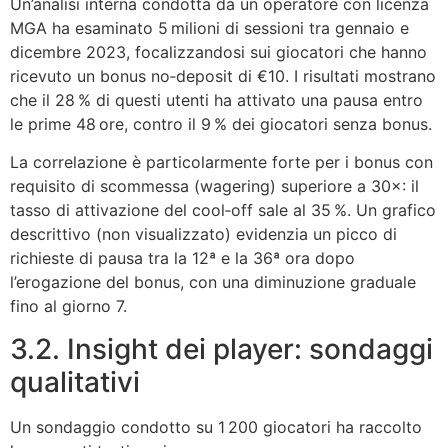
Un’analisi interna condotta da un operatore con licenza
MGA ha esaminato 5 milioni di sessioni tra gennaio e
dicembre 2023, focalizzandosi sui giocatori che hanno
ricevuto un bonus no‑deposit di €10. I risultati mostrano
che il 28 % di questi utenti ha attivato una pausa entro
le prime 48 ore, contro il 9 % dei giocatori senza bonus.
La correlazione è particolarmente forte per i bonus con
requisito di scommessa (wagering) superiore a 30×: il
tasso di attivazione del cool‑off sale al 35 %. Un grafico
descrittivo (non visualizzato) evidenzia un picco di
richieste di pausa tra la 12ª e la 36ª ora dopo
l’erogazione del bonus, con una diminuzione graduale
fino al giorno 7.
3.2. Insight dei player: sondaggi
qualitativi
Un sondaggio condotto su 1 200 giocatori ha raccolto