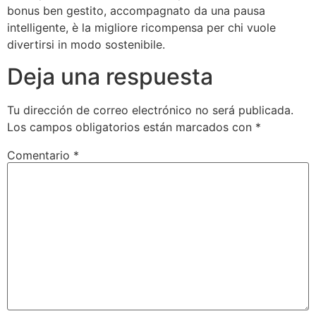
bonus ben gestito, accompagnato da una pausa
intelligente, è la migliore ricompensa per chi vuole
divertirsi in modo sostenibile.
Deja una respuesta
Tu dirección de correo electrónico no será publicada.
Los campos obligatorios están marcados con
*
Comentario
*