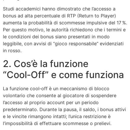
Studi accademici hanno dimostrato che l’accesso a
bonus ad alta percentuale di RTP (Return to Player)
aumenta la probabilità di scommesse impulsive del 17 %.
Per questo motivo, le autorità richiedono che i termini e
le condizioni dei bonus siano presentati in modo
leggibile, con avvisi di “gioco responsabile” evidenziati
in rosso.
2. Cos’è la funzione
“Cool‑Off” e come funziona
La funzione cool‑off è un meccanismo di blocco
volontario che consente al giocatore di sospendere
l’accesso al proprio account per un periodo
predeterminato. Durante la pausa, il saldo, i bonus attivi
e le vincite rimangono intatti; l’unica restrizione è
l’impossibilità di effettuare scommesse o prelievi.