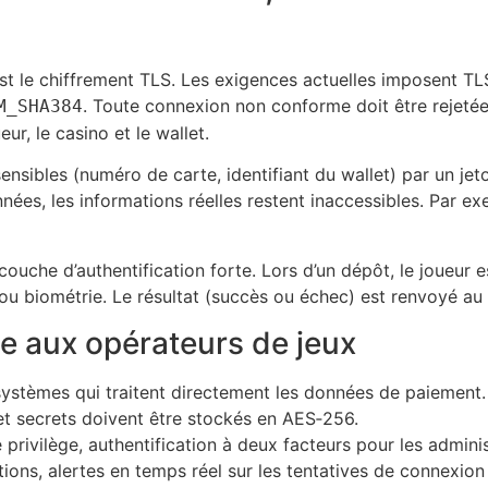
t le chiffrement TLS. Les exigences actuelles imposent TLS 
. Toute connexion non conforme doit être rejetée 
M_SHA384
ur, le casino et le wallet.
ensibles (numéro de carte, identifiant du wallet) par un je
nées, les informations réelles restent inaccessibles. Par e
uche d’authentification forte. Lors d’un dépôt, le joueur es
 ou biométrie. Le résultat (succès ou échec) est renvoyé a
e aux opérateurs de jeux
 systèmes qui traitent directement les données de paiement.
 et secrets doivent être stockés en AES‑256.
 privilège, authentification à deux facteurs pour les adminis
tions, alertes en temps réel sur les tentatives de connexion