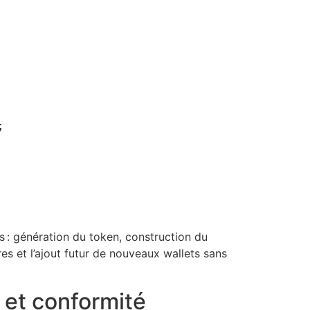
 : génération du token, construction du
res et l’ajout futur de nouveaux wallets sans
n et conformité