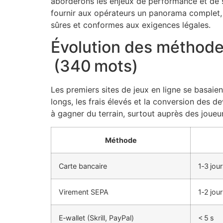
aborderons les enjeux de performance et de sc
fournir aux opérateurs un panorama complet, 
sûres et conformes aux exigences légales.
Évolution des méthodes
(340 mots)
Les premiers sites de jeux en ligne se basaie
longs, les frais élevés et la conversion des d
à gagner du terrain, surtout auprès des joueu
Méthode
Carte bancaire
1‑3 jou
Virement SEPA
1‑2 jou
E‑wallet (Skrill, PayPal)
< 5 s