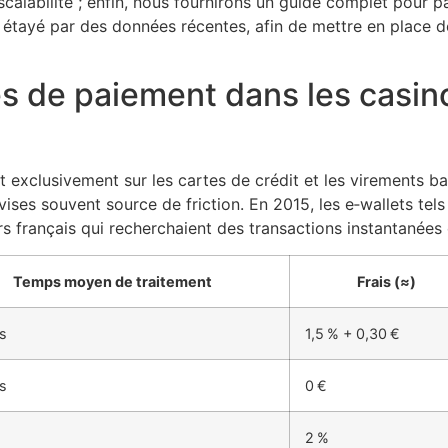
alabilité ; enfin, nous fournirons un guide complet pour pa
étayé par des données récentes, afin de mettre en place de
 de paiement dans les casino
nt exclusivement sur les cartes de crédit et les virements b
evises souvent source de friction. En 2015, les e‑wallets te
rs français qui recherchaient des transactions instantanées
Temps moyen de traitement
Frais (≈)
rs
1,5 % + 0,30 €
rs
0 €
2 %