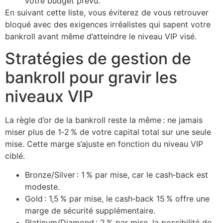
votre budget prévu.
En suivant cette liste, vous éviterez de vous retrouver
bloqué avec des exigences irréalistes qui sapent votre
bankroll avant même d’atteindre le niveau VIP visé.
Stratégies de gestion de
bankroll pour gravir les
niveaux VIP
La règle d’or de la bankroll reste la même : ne jamais
miser plus de 1‑2 % de votre capital total sur une seule
mise. Cette marge s’ajuste en fonction du niveau VIP
ciblé.
Bronze/Silver : 1 % par mise, car le cash‑back est
modeste.
Gold : 1,5 % par mise, le cash‑back 15 % offre une
marge de sécurité supplémentaire.
Platinum/Diamond : 2 % par mise, la possibilité de