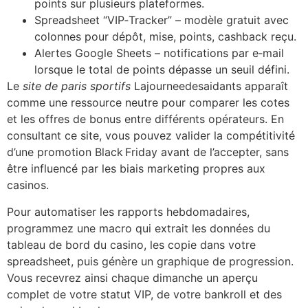
points sur plusieurs plateformes.
Spreadsheet “VIP‑Tracker” – modèle gratuit avec
colonnes pour dépôt, mise, points, cashback reçu.
Alertes Google Sheets – notifications par e‑mail
lorsque le total de points dépasse un seuil défini.
Le
site de paris sportifs
Lajourneedesaidants apparaît
comme une ressource neutre pour comparer les cotes
et les offres de bonus entre différents opérateurs. En
consultant ce site, vous pouvez valider la compétitivité
d’une promotion Black Friday avant de l’accepter, sans
être influencé par les biais marketing propres aux
casinos.
Pour automatiser les rapports hebdomadaires,
programmez une macro qui extrait les données du
tableau de bord du casino, les copie dans votre
spreadsheet, puis génère un graphique de progression.
Vous recevrez ainsi chaque dimanche un aperçu
complet de votre statut VIP, de votre bankroll et des