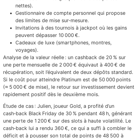
nettes).
Gestionnaire de compte personnel qui propose
des limites de mise sur‑mesure.
Invitations à des tournois à jackpot où les gains
peuvent dépasser 10 000 €.
Cadeaux de luxe (smartphones, montres,
voyages).
Analyse de la valeur réelle : un cashback de 20 % sur
une perte mensuelle de 2 000 € équivaut à 400 € de
récupération, soit l’équivalent de deux dépôts standard.
Si le coût pour atteindre Platinum est de 50 000 points
(≈ 5 000 € de mise), le retour sur investissement devient
rapidement positif dès le deuxième mois.
Étude de cas : Julien, joueur Gold, a profité d’un
cash‑back Black Friday de 30 % pendant 48 h, générant
une perte de 1 200 € sur des slots à haute volatilité. Le
cash‑back lui a rendu 360 €, ce qui a suffi à combler le
déficit et à pousser son total de points de 48 500 à