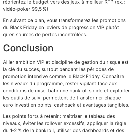
réorientez le budget vers des jeux à meilleur RTP (ex. :
vidéo‑poker 99,5 %).
En suivant ce plan, vous transformerez les promotions
du Black Friday en leviers de progression VIP plutôt
qu’en sources de pertes incontrôlées.
Conclusion
Allier ambition VIP et discipline de gestion du risque est
la clé du succès, surtout pendant les périodes de
promotion intensive comme le Black Friday. Connaître
les niveaux du programme, rester vigilant face aux
conditions de mise, bâtir une bankroll solide et exploiter
les outils de suivi permettent de transformer chaque
euro investi en points, cashback et avantages tangibles.
Les points forts à retenir : maîtriser le tableau des
niveaux, éviter les rollover excessifs, appliquer la règle
du 1‑2 % de la bankroll, utiliser des dashboards et des