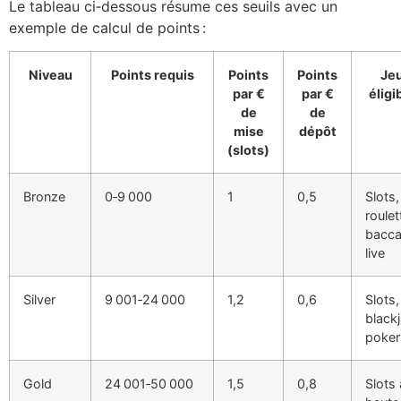
Le tableau ci‑dessous résume ces seuils avec un
exemple de calcul de points :
Niveau
Points requis
Points
Points
Je
par €
par €
éligi
de
de
mise
dépôt
(slots)
Bronze
0‑9 000
1
0,5
Slots,
roulet
bacca
live
Silver
9 001‑24 000
1,2
0,6
Slots,
black
poker 
Gold
24 001‑50 000
1,5
0,8
Slots 