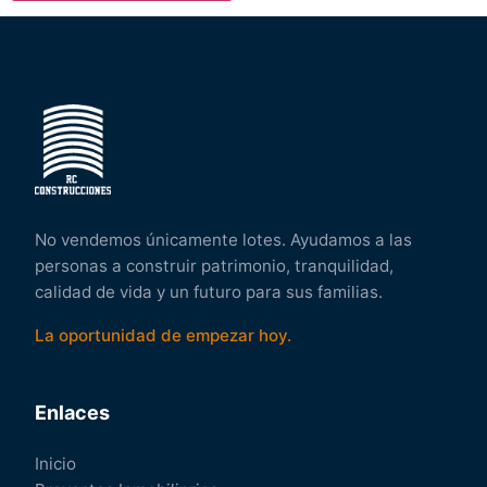
No vendemos únicamente lotes. Ayudamos a las
personas a construir patrimonio, tranquilidad,
calidad de vida y un futuro para sus familias.
La oportunidad de empezar hoy.
Enlaces
Inicio