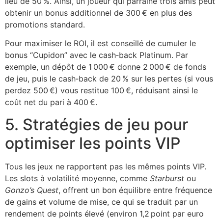
lieu de 50 %. Ainsi, un joueur qui parraine trois amis peut
obtenir un bonus additionnel de 300 € en plus des
promotions standard.
Pour maximiser le ROI, il est conseillé de cumuler le
bonus “Cupidon” avec le cash‑back Platinum. Par
exemple, un dépôt de 1 000 € donne 2 000 € de fonds
de jeu, puis le cash‑back de 20 % sur les pertes (si vous
perdez 500 €) vous restitue 100 €, réduisant ainsi le
coût net du pari à 400 €.
5. Stratégies de jeu pour
optimiser les points VIP
Tous les jeux ne rapportent pas les mêmes points VIP.
Les slots à volatilité moyenne, comme
Starburst
ou
Gonzo’s Quest
, offrent un bon équilibre entre fréquence
de gains et volume de mise, ce qui se traduit par un
rendement de points élevé (environ 1,2 point par euro