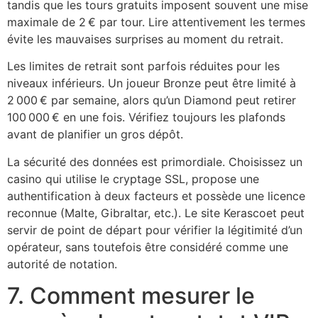
tandis que les tours gratuits imposent souvent une mise
maximale de 2 € par tour. Lire attentivement les termes
évite les mauvaises surprises au moment du retrait.
Les limites de retrait sont parfois réduites pour les
niveaux inférieurs. Un joueur Bronze peut être limité à
2 000 € par semaine, alors qu’un Diamond peut retirer
100 000 € en une fois. Vérifiez toujours les plafonds
avant de planifier un gros dépôt.
La sécurité des données est primordiale. Choisissez un
casino qui utilise le cryptage SSL, propose une
authentification à deux facteurs et possède une licence
reconnue (Malte, Gibraltar, etc.). Le site Kerascoet peut
servir de point de départ pour vérifier la légitimité d’un
opérateur, sans toutefois être considéré comme une
autorité de notation.
7. Comment mesurer le