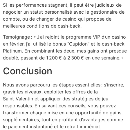
Si les performances stagnent, il peut être judicieux de
négocier un statut personnalisé avec le gestionnaire de
compte, ou de changer de casino qui propose de
meilleures conditions de cash‑back.
Témoignage : « J’ai rejoint le programme VIP d’un casino
en février, j’ai utilisé le bonus “Cupidon” et le cash‑back
Platinum. En combinant les deux, mes gains ont presque
doublé, passant de 1 200 € à 2 300 € en une semaine. »
Conclusion
Nous avons parcouru les étapes essentielles : s’inscrire,
gravir les niveaux, exploiter les offres de la
Saint‑Valentin et appliquer des stratégies de jeu
responsables. En suivant ces conseils, vous pouvez
transformer chaque mise en une opportunité de gains
supplémentaires, tout en profitant d’avantages comme
le paiement instantané et le retrait immédiat.