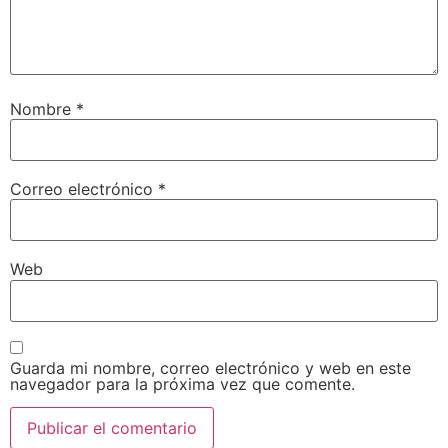
Nombre
*
Correo electrónico
*
Web
Guarda mi nombre, correo electrónico y web en este
navegador para la próxima vez que comente.