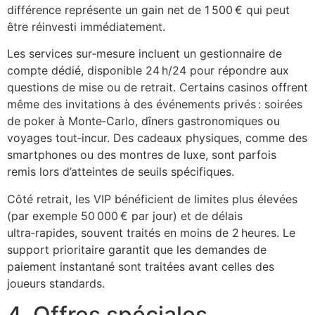
différence représente un gain net de 1 500 € qui peut
être réinvesti immédiatement.
Les services sur‑mesure incluent un gestionnaire de
compte dédié, disponible 24 h/24 pour répondre aux
questions de mise ou de retrait. Certains casinos offrent
même des invitations à des événements privés : soirées
de poker à Monte‑Carlo, dîners gastronomiques ou
voyages tout‑incur. Des cadeaux physiques, comme des
smartphones ou des montres de luxe, sont parfois
remis lors d’atteintes de seuils spécifiques.
Côté retrait, les VIP bénéficient de limites plus élevées
(par exemple 50 000 € par jour) et de délais
ultra‑rapides, souvent traités en moins de 2 heures. Le
support prioritaire garantit que les demandes de
paiement instantané sont traitées avant celles des
joueurs standards.
4. Offres spéciales