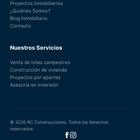
Proyectos Inmobiliarios
¿Quiénes Somos?
Blog Inmobiliario
Contacto
Nuestros Servicios
Venta de lotes campestres
Construcción de vivienda
Proyectos por aportes
Asesoría en inversión
© 2026 RC Construcciones. Todos los derechos
reservados.