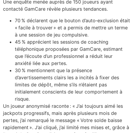
Une enquête menée auprès de 150 joueurs ayant
contacté GamCare révèle plusieurs tendances.
70 % déclarent que le bouton d’auto‑exclusion était
« facile à trouver » et a permis de mettre un terme
à une session de jeu compulsive.
45 % apprécient les sessions de coaching
téléphonique proposées par GamCare, estimant
que l’écoute d’un professionnel a réduit leur
anxiété liée aux pertes.
30 % mentionnent que la présence
d’avertissements clairs les a incités à fixer des
limites de dépôt, même s’ils n’étaient pas
initialement conscients de leur comportement à
risque.
Un joueur anonymisé raconte : « J’ai toujours aimé les
jackpots progressifs, mais après plusieurs mois de
pertes, j’ai remarqué le message « Votre solde baisse
rapidement ». J’ai cliqué, j’ai limité mes mises et, grâce à