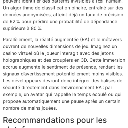
peuvent identifier des patterns invisibles à l’œil humain.
Un algorithme de classification binaire, entraîné sur des
données anonymisées, atteint déjà un taux de précision
de 92 % pour prédire une probabilité de dépendance
supérieure à 80 %.
Parallèlement, la réalité augmentée (RA) et le métavers
ouvrent de nouvelles dimensions de jeu. Imaginez un
casino virtuel où le joueur interagit avec des jetons
holographiques et des croupiers en 3D. Cette immersion
accrue augmente le sentiment de présence, rendant les
signaux d’avertissement potentiellement moins visibles.
Les développeurs devront donc intégrer des balises de
sécurité directement dans l’environnement RA : par
exemple, un avatar qui rappelle le temps écoulé ou qui
propose automatiquement une pause après un certain
nombre de mains jouées.
Recommandations pour les