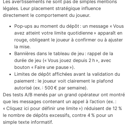
Les avertissements ne sont pas de simples mentions
légales. Leur placement stratégique influence
directement le comportement du joueur.
Pop‑ups au moment du dépôt : un message « Vous
avez atteint votre limite quotidienne » apparaît en
rouge, obligeant le joueur à confirmer ou à ajuster
la mise.
Bannières dans le tableau de jeu : rappel de la
durée de jeu (« Vous jouez depuis 2 h », avec
bouton « Faire une pause »).
Limites de dépôt affichées avant la validation du
paiement : le joueur voit clairement le plafond
autorisé (ex. : 500 € par semaine).
Des tests A/B menés par un grand opérateur ont montré
que les messages contenant un appel à l’action (ex. :
« Cliquez ici pour définir une limite ») réduisent de 12 %
le nombre de dépôts excessifs, contre 4 % pour un
simple texte informatif.