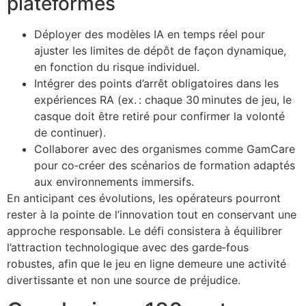
plateformes
Déployer des modèles IA en temps réel pour
ajuster les limites de dépôt de façon dynamique,
en fonction du risque individuel.
Intégrer des points d’arrêt obligatoires dans les
expériences RA (ex. : chaque 30 minutes de jeu, le
casque doit être retiré pour confirmer la volonté
de continuer).
Collaborer avec des organismes comme GamCare
pour co‑créer des scénarios de formation adaptés
aux environnements immersifs.
En anticipant ces évolutions, les opérateurs pourront
rester à la pointe de l’innovation tout en conservant une
approche responsable. Le défi consistera à équilibrer
l’attraction technologique avec des garde‑fous
robustes, afin que le jeu en ligne demeure une activité
divertissante et non une source de préjudice.