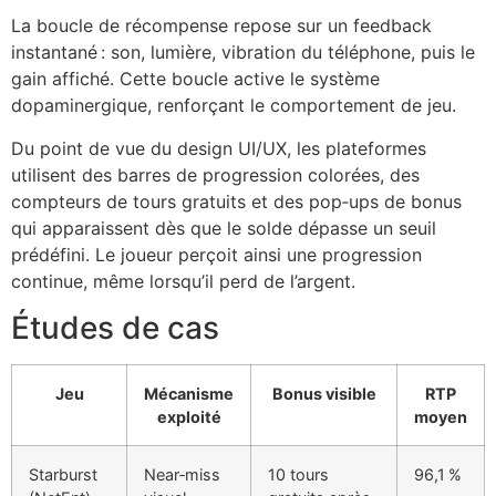
La boucle de récompense repose sur un feedback
instantané : son, lumière, vibration du téléphone, puis le
gain affiché. Cette boucle active le système
dopaminergique, renforçant le comportement de jeu.
Du point de vue du design UI/UX, les plateformes
utilisent des barres de progression colorées, des
compteurs de tours gratuits et des pop‑ups de bonus
qui apparaissent dès que le solde dépasse un seuil
prédéfini. Le joueur perçoit ainsi une progression
continue, même lorsqu’il perd de l’argent.
Études de cas
Jeu
Mécanisme
Bonus visible
RTP
exploité
moyen
Starburst
Near‑miss
10 tours
96,1 %