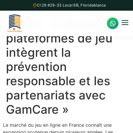
« Psychologie du
Cl 29 #29-33 Local 6B, Floridablanca
joueur : comment les
plateformes de jeu
intègrent la
Inicio
prévention
Proyectos Inmobiliarios
responsable et les
¿Quiénes Somos?
partenariats avec
Servicios
GamCare »
Nuestra Oficina
Contacto
Le marché du jeu en ligne en France connaît une
expansion soutenue depuis plusieurs années. Les