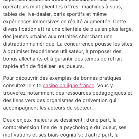
opérateurs multiplient les offres : machines à sous,
tables de live‑dealer, paris sportifs et même
expériences immersives en réalité augmentée. Cette
diversification attire une clientèle de plus en plus large,
des jeunes urbains aux retraités cherchant une
distraction numérique. La concurrence pousse les sites
à optimiser l’expérience utilisateur, à proposer des
bonus alléchants et à garantir des temps de retrait
rapide afin de fidéliser les joueurs.
Pour découvrir des exemples de bonnes pratiques,
consultez le site
casino en ligne france
. Vous y
trouverez notamment des ressources pédagogiques et
des liens vers des organismes de prévention qui
accompagnent les acteurs du secteur.
Deux enjeux majeurs se dessinent : d’une part, la
compréhension fine de la psychologie du joueur, ses
motivations et ses biais cognitifs ; d’autre part, la