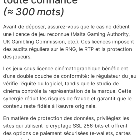
(≈ 300 mots)
Avant de déposer, assurez‑vous que le casino détient
une licence de jeu reconnue (Malta Gaming Authority,
UK Gambling Commission, etc.). Ces licences imposent
des audits réguliers sur le RNG, le RTP et la protection
des joueurs.
Les jeux sous licence cinématographique bénéficient
d’une double couche de conformité : le régulateur du jeu
vérifie l’équité du logiciel, tandis que le studio de
cinéma contrôle la représentation de la marque. Cette
synergie réduit les risques de fraude et garantit que le
contenu reste fidèle à l’œuvre originale.
En matière de protection des données, privilégiez les
sites qui utilisent le cryptage SSL 256‑bits et offrent
des options de paiement sécurisées (e‑wallets, cartes