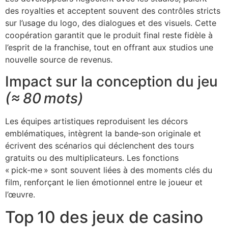
des royalties et acceptent souvent des contrôles stricts
sur l’usage du logo, des dialogues et des visuels. Cette
coopération garantit que le produit final reste fidèle à
l’esprit de la franchise, tout en offrant aux studios une
nouvelle source de revenus.
Impact sur la conception du jeu
(≈ 80 mots)
Les équipes artistiques reproduisent les décors
emblématiques, intègrent la bande‑son originale et
écrivent des scénarios qui déclenchent des tours
gratuits ou des multiplicateurs. Les fonctions
« pick‑me » sont souvent liées à des moments clés du
film, renforçant le lien émotionnel entre le joueur et
l’œuvre.
Top 10 des jeux de casino