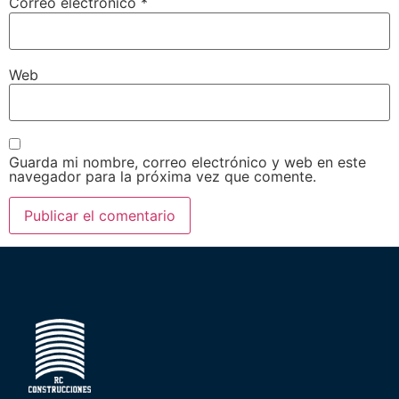
Correo electrónico
*
Web
Guarda mi nombre, correo electrónico y web en este
navegador para la próxima vez que comente.