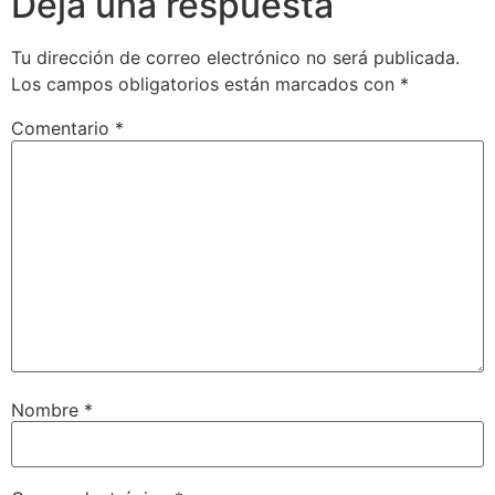
Deja una respuesta
Tu dirección de correo electrónico no será publicada.
Los campos obligatorios están marcados con
*
Comentario
*
Nombre
*