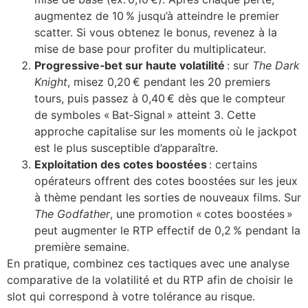
augmentez de 10 % jusqu’à atteindre le premier
scatter. Si vous obtenez le bonus, revenez à la
mise de base pour profiter du multiplicateur.
Progressive‑bet sur haute volatilité
: sur
The Dark
Knight
, misez 0,20 € pendant les 20 premiers
tours, puis passez à 0,40 € dès que le compteur
de symboles « Bat‑Signal » atteint 3. Cette
approche capitalise sur les moments où le jackpot
est le plus susceptible d’apparaître.
Exploitation des cotes boostées
: certains
opérateurs offrent des cotes boostées sur les jeux
à thème pendant les sorties de nouveaux films. Sur
The Godfather
, une promotion « cotes boostées »
peut augmenter le RTP effectif de 0,2 % pendant la
première semaine.
En pratique, combinez ces tactiques avec une analyse
comparative de la volatilité et du RTP afin de choisir le
slot qui correspond à votre tolérance au risque.