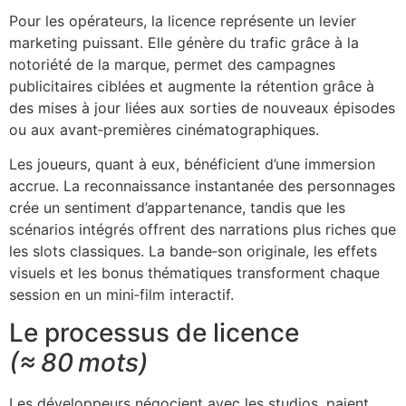
Pour les opérateurs, la licence représente un levier
marketing puissant. Elle génère du trafic grâce à la
notoriété de la marque, permet des campagnes
publicitaires ciblées et augmente la rétention grâce à
des mises à jour liées aux sorties de nouveaux épisodes
ou aux avant‑premières cinématographiques.
Les joueurs, quant à eux, bénéficient d’une immersion
accrue. La reconnaissance instantanée des personnages
crée un sentiment d’appartenance, tandis que les
scénarios intégrés offrent des narrations plus riches que
les slots classiques. La bande‑son originale, les effets
visuels et les bonus thématiques transforment chaque
session en un mini‑film interactif.
Le processus de licence
(≈ 80 mots)
Les développeurs négocient avec les studios, paient