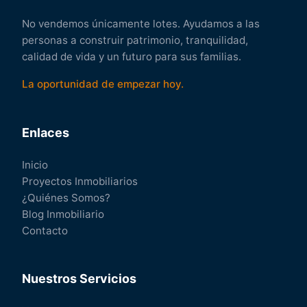
No vendemos únicamente lotes. Ayudamos a las
personas a construir patrimonio, tranquilidad,
calidad de vida y un futuro para sus familias.
La oportunidad de empezar hoy.
Enlaces
Inicio
Proyectos Inmobiliarios
¿Quiénes Somos?
Blog Inmobiliario
Contacto
Nuestros Servicios