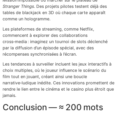
Mission Impossible
ou marcher sur le plateau de
Stranger Things
. Des projets pilotes testent déjà des
tables de blackjack en 3D où chaque carte apparaît
comme un hologramme.
Les plateformes de streaming, comme Netflix,
commencent à explorer des collaborations
cross‑media : imaginez un tournoi de slots déclenché
par la diffusion d’un épisode spécial, avec des
récompenses synchronisées à l’écran.
Les tendances à surveiller incluent les jeux interactifs à
choix multiples, où le joueur influence le scénario du
film tout en jouant, créant ainsi une boucle
narrative‑ludique inédite. Ces innovations promettent de
rendre le lien entre le cinéma et le casino plus étroit que
jamais.
Conclusion — ≈ 200 mots