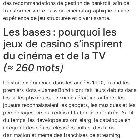
des recommandations de gestion de bankroll, afin de
transformer votre passion cinématographique en une
expérience de jeu structurée et divertissante.
Les bases : pourquoi les
jeux de casino s’inspirent
du cinéma et de la TV
(≈ 260 mots)
L’histoire commence dans les années 1990, quand les
premiers slots « James Bond » ont fait leurs débuts dans
les salles physiques. Le succès était instantané : les
joueurs reconnaissaient les gadgets, les musiques et les
personnages, ce qui réduisait la barrière d’entrée. Au fil
du temps, les développeurs ont élargi le catalogue en
intégrant des séries télévisées cultes, des films
d’animation et même des franchises de streaming.