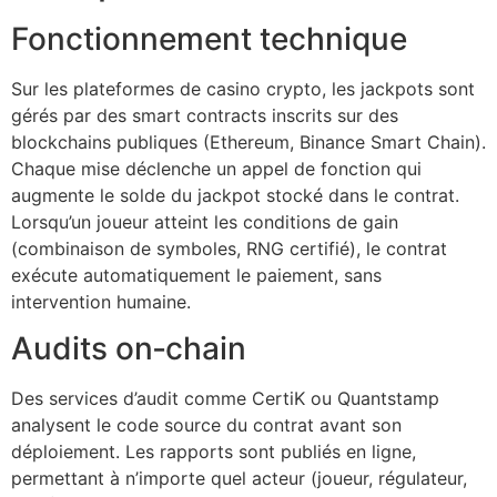
Fonctionnement technique
Sur les plateformes de casino crypto, les jackpots sont
gérés par des smart contracts inscrits sur des
blockchains publiques (Ethereum, Binance Smart Chain).
Chaque mise déclenche un appel de fonction qui
augmente le solde du jackpot stocké dans le contrat.
Lorsqu’un joueur atteint les conditions de gain
(combinaison de symboles, RNG certifié), le contrat
exécute automatiquement le paiement, sans
intervention humaine.
Audits on‑chain
Des services d’audit comme CertiK ou Quantstamp
analysent le code source du contrat avant son
déploiement. Les rapports sont publiés en ligne,
permettant à n’importe quel acteur (joueur, régulateur,