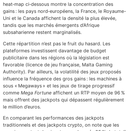
heat‑map ci‑dessous montre la concentration des
gains : les pays nord‑européens, la France, le Royaume-
Uni et le Canada affichent la densité la plus élevée,
tandis que les marchés émergents d’Afrique
subsaharienne restent marginalisés.
Cette répartition n’est pas le fruit du hasard. Les
plateformes investissent davantage de budget
publicitaire dans les régions où la législation est
favorable (licence de jeu française, Malta Gaming
Authority). Par ailleurs, la volatilité des jeux proposés
influence la fréquence des gros gains : les machines à
sous « Megaways » et les jeux de tirage progressif
comme
Mega Fortune
affichent un RTP moyen de 96 %
mais offrent des jackpots qui dépassent régulièrement
le million d’euros.
En comparant les performances des jackpots
traditionnels et des jackpots crypto, on note que les