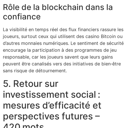
Rôle de la blockchain dans la
confiance
La visibilité en temps réel des flux financiers rassure les
joueurs, surtout ceux qui utilisent des casino Bitcoin ou
d’autres monnaies numériques. Le sentiment de sécurité
encourage la participation à des programmes de jeu
responsable, car les joueurs savent que leurs gains
peuvent être canalisés vers des initiatives de bien‑être
sans risque de détournement.
5. Retour sur
investissement social :
mesures d’efficacité et
perspectives futures –
420 mots