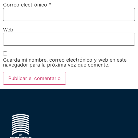
Correo electrónico
*
Web
Guarda mi nombre, correo electrónico y web en este
navegador para la próxima vez que comente.