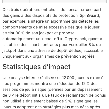
Ces trois opérateurs ont choisi de consacrer une part
des gains à des dispositifs de protection. SpinGuard,
par exemple, a intégré un algorithme qui détecte les
comportements de mise excessive dès que le joueur
atteint 30 % de son jackpot et propose
automatiquement un « cool‑off ». CryptoJack, quant à
lui, utilise des smart contracts pour verrouiller 8 % du
jackpot dans une adresse de dépôt dédiée, accessible
uniquement aux organismes de prévention agréés.
Statistiques d’impact
Une analyse interne réalisée sur 12 000 joueurs exposés
aux programmes montre une réduction de 12 % des
sessions de jeu à risque (définies par un dépassement
de 3 × le dépôt initial). Le taux de réclamation de bonus
non utilisé a également baissé de 9 %, signe que les
joueurs adoptent des stratégies plus mesurées après