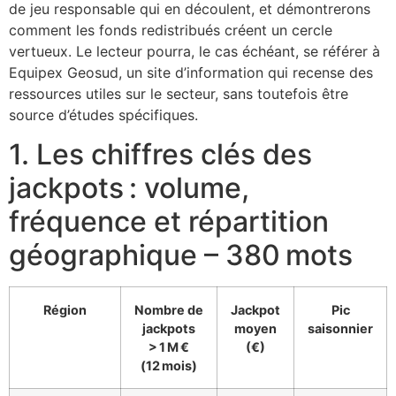
de jeu responsable qui en découlent, et démontrerons
comment les fonds redistribués créent un cercle
vertueux. Le lecteur pourra, le cas échéant, se référer à
Equipex Geosud, un site d’information qui recense des
ressources utiles sur le secteur, sans toutefois être
source d’études spécifiques.
1. Les chiffres clés des
jackpots : volume,
fréquence et répartition
géographique – 380 mots
Région
Nombre de
Jackpot
Pic
jackpots
moyen
saisonnier
> 1 M €
(€)
(12 mois)