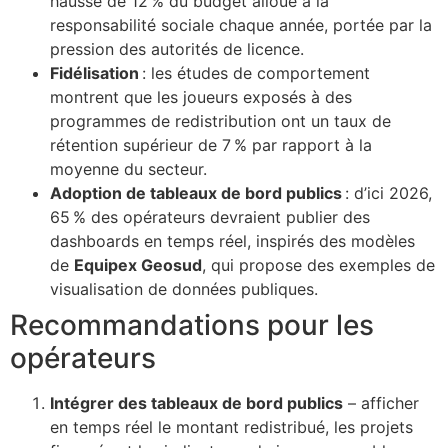
hausse de 12 % du budget alloué à la
responsabilité sociale chaque année, portée par la
pression des autorités de licence.
Fidélisation
: les études de comportement
montrent que les joueurs exposés à des
programmes de redistribution ont un taux de
rétention supérieur de 7 % par rapport à la
moyenne du secteur.
Adoption de tableaux de bord publics
: d’ici 2026,
65 % des opérateurs devraient publier des
dashboards en temps réel, inspirés des modèles
de
Equipex Geosud
, qui propose des exemples de
visualisation de données publiques.
Recommandations pour les
opérateurs
Intégrer des tableaux de bord publics
– afficher
en temps réel le montant redistribué, les projets