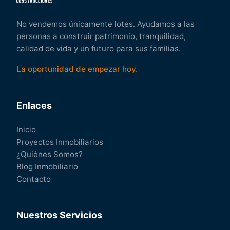
No vendemos únicamente lotes. Ayudamos a las
personas a construir patrimonio, tranquilidad,
calidad de vida y un futuro para sus familias.
La oportunidad de empezar hoy.
Enlaces
Inicio
Proyectos Inmobiliarios
¿Quiénes Somos?
Blog Inmobiliario
Contacto
Nuestros Servicios