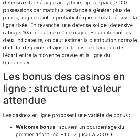
défensive. Une équipe au rythme rapide (pace > 100
possessions par match) a tendance à générer plus de
points, augmentant la probabilité que le total dépasse la
ligne fixée. En revanche, une défense solide (defensive
rating < 105) réduit ce même risque. En combinant les
deux indicateurs, on peut estimer la distribution normale
du total de points et ajuster la mise en fonction de
l’écart entre la moyenne prévue et la ligne du
bookmaker.
Les bonus des casinos en
ligne : structure et valeur
attendue
Les casinos en ligne proposent une variété de bonus :
Welcome bonus
: souvent un pourcentage du
premier dépôt (ex. +100 % jusqu’à 200 €).