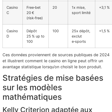
Casino
Free‑bet
20
1x mise,
+3,1 %
C
20 €
sport limité
(risk‑free)
Casino
Dépôt
100
25x dépôt,
+1,5 %
D
25 % up to
exclut
100
e‑sports
Ces données proviennent de sources publiques de 2024
et illustrent comment le casino en ligne peut offrir un
avantage statistique lorsqu’on choisit le bon produit.
Stratégies de mise basées
sur les modèles
mathématiques
Kelly Criterion adaptée aux