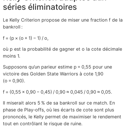
séries éliminatoires
Le Kelly Criterion propose de miser une fraction f de la
bankroll :
f = (p × (o + 1) − 1) / o,
où p est la probabilité de gagner et o la cote décimale
moins 1.
Supposons qu’un parieur estime p = 0,55 pour une
victoire des Golden State Warriors à cote 1,90
(o = 0,90).
f = (0,55 × 0,90 − 0,45) / 0,90 ≈ 0,045 / 0,90 ≈ 0,05.
Il miserait alors 5 % de sa bankroll sur ce match. En
phase de Play‑offs, où les écarts de cote sont plus
prononcés, le Kelly permet de maximiser le rendement
tout en contrôlant le risque de ruine.