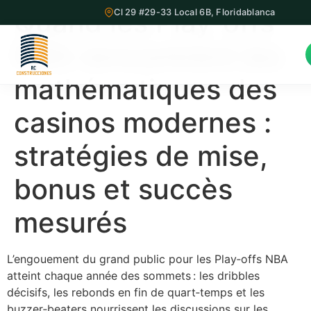
Quand les Play‑offs
Cl 29 #29-33 Local 6B, Floridablanca
NBA rencontrent les
mathématiques des
casinos modernes :
Inicio
stratégies de mise,
Proyectos Inmobiliarios
bonus et succès
¿Quiénes Somos?
mesurés
Servicios
Nuestra Oficina
L’engouement du grand public pour les Play‑offs NBA
atteint chaque année des sommets : les dribbles
Contacto
décisifs, les rebonds en fin de quart‑temps et les
buzzer‑beaters nourrissent les discussions sur les