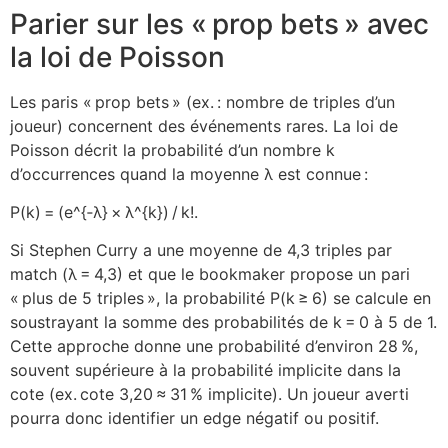
Parier sur les « prop bets » avec
la loi de Poisson
Les paris « prop bets » (ex. : nombre de triples d’un
joueur) concernent des événements rares. La loi de
Poisson décrit la probabilité d’un nombre k
d’occurrences quand la moyenne λ est connue :
P(k) = (e^{‑λ} × λ^{k}) / k!.
Si Stephen Curry a une moyenne de 4,3 triples par
match (λ = 4,3) et que le bookmaker propose un pari
« plus de 5 triples », la probabilité P(k ≥ 6) se calcule en
soustrayant la somme des probabilités de k = 0 à 5 de 1.
Cette approche donne une probabilité d’environ 28 %,
souvent supérieure à la probabilité implicite dans la
cote (ex. cote 3,20 ≈ 31 % implicite). Un joueur averti
pourra donc identifier un edge négatif ou positif.