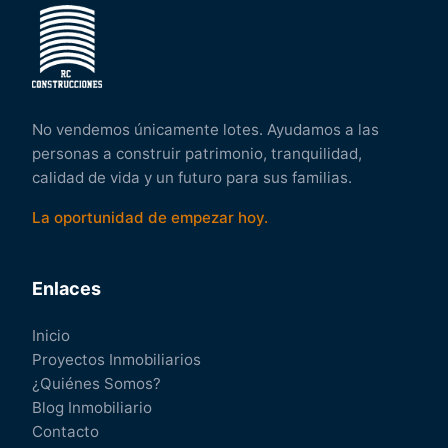
No vendemos únicamente lotes. Ayudamos a las
personas a construir patrimonio, tranquilidad,
calidad de vida y un futuro para sus familias.
La oportunidad de empezar hoy.
Enlaces
Inicio
Proyectos Inmobiliarios
¿Quiénes Somos?
Blog Inmobiliario
Contacto