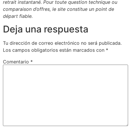
retrait instantané. Pour toute question technique ou
comparaison d’offres, le site constitue un point de
départ fiable.
Deja una respuesta
Tu dirección de correo electrónico no será publicada.
Los campos obligatorios están marcados con
*
Comentario
*