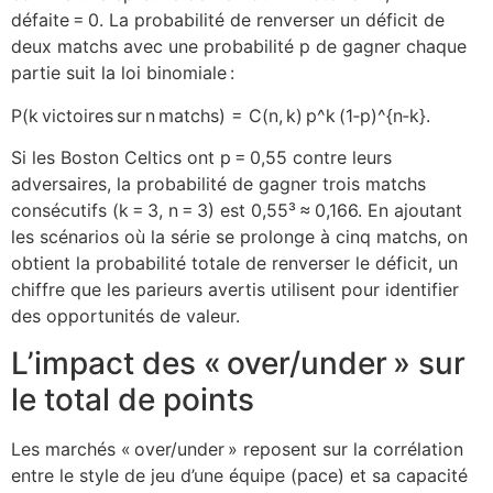
défaite = 0. La probabilité de renverser un déficit de
deux matchs avec une probabilité p de gagner chaque
partie suit la loi binomiale :
P(k victoires sur n matchs) = C(n, k) p^k (1‑p)^{n‑k}.
Si les Boston Celtics ont p = 0,55 contre leurs
adversaires, la probabilité de gagner trois matchs
consécutifs (k = 3, n = 3) est 0,55³ ≈ 0,166. En ajoutant
les scénarios où la série se prolonge à cinq matchs, on
obtient la probabilité totale de renverser le déficit, un
chiffre que les parieurs avertis utilisent pour identifier
des opportunités de valeur.
L’impact des « over/under » sur
le total de points
Les marchés « over/under » reposent sur la corrélation
entre le style de jeu d’une équipe (pace) et sa capacité