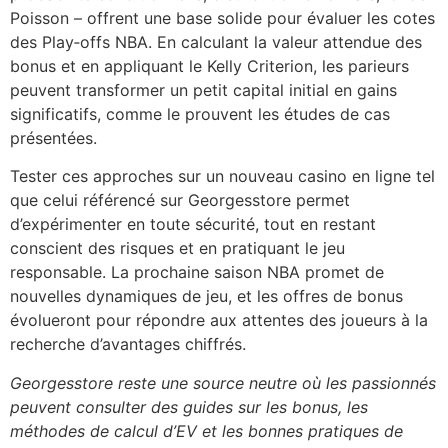
Poisson – offrent une base solide pour évaluer les cotes
des Play‑offs NBA. En calculant la valeur attendue des
bonus et en appliquant le Kelly Criterion, les parieurs
peuvent transformer un petit capital initial en gains
significatifs, comme le prouvent les études de cas
présentées.
Tester ces approches sur un nouveau casino en ligne tel
que celui référencé sur Georgesstore permet
d’expérimenter en toute sécurité, tout en restant
conscient des risques et en pratiquant le jeu
responsable. La prochaine saison NBA promet de
nouvelles dynamiques de jeu, et les offres de bonus
évolueront pour répondre aux attentes des joueurs à la
recherche d’avantages chiffrés.
Georgesstore reste une source neutre où les passionnés
peuvent consulter des guides sur les bonus, les
méthodes de calcul d’EV et les bonnes pratiques de