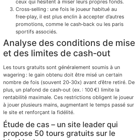
ceux qui hésitent à miser leurs propres fonds.
Cross‑selling : une fois le joueur habitué au
free‑play, il est plus enclin à accepter d’autres
promotions, comme le cash‑back ou les paris
sportifs associés.
Analyse des conditions de mise
et des limites de cash‑out
Les tours gratuits sont généralement soumis à un
wagering : le gain obtenu doit être misé un certain
nombre de fois (souvent 20‑30x) avant d’être retiré. De
plus, un plafond de cash‑out (ex. : 100 €) limite la
rentabilité maximale. Ces restrictions obligent le joueur
à jouer plusieurs mains, augmentant le temps passé sur
le site et renforçant la fidélité.
Étude de cas – un site leader qui
propose 50 tours gratuits sur le