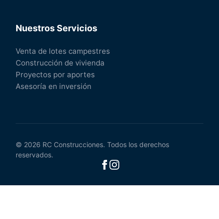
Nuestros Servicios
Venta de lotes campestres
Construcción de vivienda
Proyectos por aportes
Asesoría en inversión
© 2026 RC Construcciones. Todos los derechos
reservados.