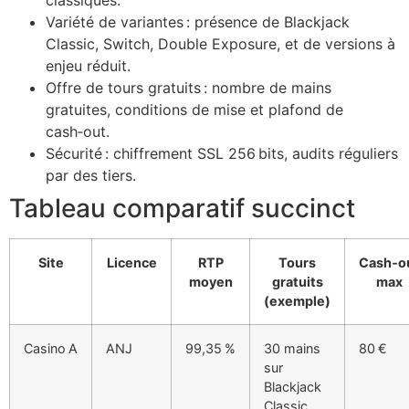
classiques.
Variété de variantes : présence de Blackjack
Classic, Switch, Double Exposure, et de versions à
enjeu réduit.
Offre de tours gratuits : nombre de mains
gratuites, conditions de mise et plafond de
cash‑out.
Sécurité : chiffrement SSL 256 bits, audits réguliers
par des tiers.
Tableau comparatif succinct
Site
Licence
RTP
Tours
Cash‑o
moyen
gratuits
max
(exemple)
Casino A
ANJ
99,35 %
30 mains
80 €
sur
Blackjack
Classic