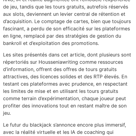
de jeu, tandis que les tours gratuits, autrefois réservés
aux slots, deviennent un levier central de rétention et
d’acquisition. Le comptage de cartes, bien que toujours
fascinant, a perdu de son efficacité sur les plateformes
en ligne, remplacé par des stratégies de gestion du
bankroll et d’exploitation des promotions.
Les sites présentés dans cet article, dont plusieurs sont
répertoriés sur Housseniawriting comme ressources
d’information, offrent des offres de tours gratuits
attractives, des licences solides et des RTP élevés. En
testant ces plateformes avec prudence, en respectant
les limites de mise et en utilisant les tours gratuits
comme terrain d’expérimentation, chaque joueur peut
profiter des innovations tout en restant maître de son
jeu.
Le futur du blackjack s’annonce encore plus immersif,
avec la réalité virtuelle et les IA de coaching qui