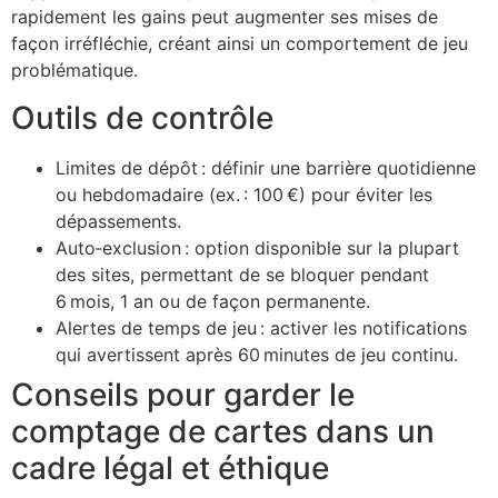
rapidement les gains peut augmenter ses mises de
façon irréfléchie, créant ainsi un comportement de jeu
problématique.
Outils de contrôle
Limites de dépôt : définir une barrière quotidienne
ou hebdomadaire (ex. : 100 €) pour éviter les
dépassements.
Auto‑exclusion : option disponible sur la plupart
des sites, permettant de se bloquer pendant
6 mois, 1 an ou de façon permanente.
Alertes de temps de jeu : activer les notifications
qui avertissent après 60 minutes de jeu continu.
Conseils pour garder le
comptage de cartes dans un
cadre légal et éthique