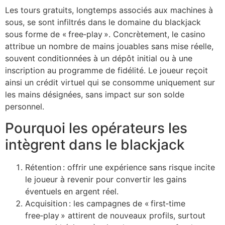
Les tours gratuits, longtemps associés aux machines à
sous, se sont infiltrés dans le domaine du blackjack
sous forme de « free‑play ». Concrètement, le casino
attribue un nombre de mains jouables sans mise réelle,
souvent conditionnées à un dépôt initial ou à une
inscription au programme de fidélité. Le joueur reçoit
ainsi un crédit virtuel qui se consomme uniquement sur
les mains désignées, sans impact sur son solde
personnel.
Pourquoi les opérateurs les
intègrent dans le blackjack
Rétention : offrir une expérience sans risque incite
le joueur à revenir pour convertir les gains
éventuels en argent réel.
Acquisition : les campagnes de « first‑time
free‑play » attirent de nouveaux profils, surtout