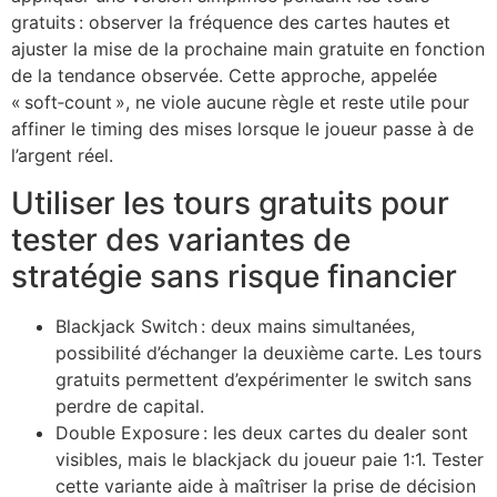
gratuits : observer la fréquence des cartes hautes et
ajuster la mise de la prochaine main gratuite en fonction
de la tendance observée. Cette approche, appelée
« soft‑count », ne viole aucune règle et reste utile pour
affiner le timing des mises lorsque le joueur passe à de
l’argent réel.
Utiliser les tours gratuits pour
tester des variantes de
stratégie sans risque financier
Blackjack Switch : deux mains simultanées,
possibilité d’échanger la deuxième carte. Les tours
gratuits permettent d’expérimenter le switch sans
perdre de capital.
Double Exposure : les deux cartes du dealer sont
visibles, mais le blackjack du joueur paie 1:1. Tester
cette variante aide à maîtriser la prise de décision