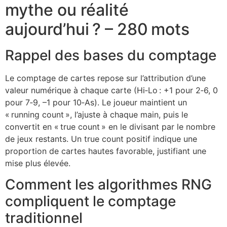
mythe ou réalité
aujourd’hui ? – 280 mots
Rappel des bases du comptage
Le comptage de cartes repose sur l’attribution d’une
valeur numérique à chaque carte (Hi‑Lo : +1 pour 2‑6, 0
pour 7‑9, –1 pour 10‑As). Le joueur maintient un
« running count », l’ajuste à chaque main, puis le
convertit en « true count » en le divisant par le nombre
de jeux restants. Un true count positif indique une
proportion de cartes hautes favorable, justifiant une
mise plus élevée.
Comment les algorithmes RNG
compliquent le comptage
traditionnel