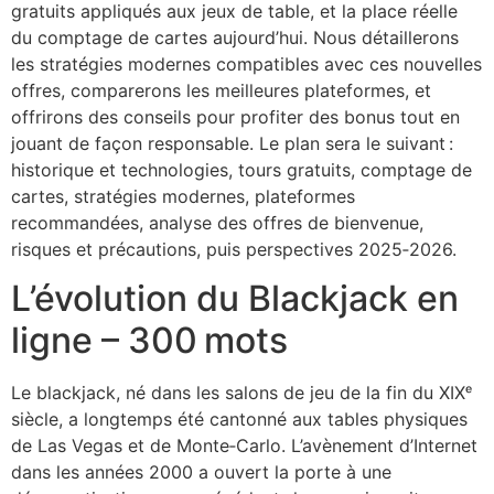
gratuits appliqués aux jeux de table, et la place réelle
du comptage de cartes aujourd’hui. Nous détaillerons
les stratégies modernes compatibles avec ces nouvelles
offres, comparerons les meilleures plateformes, et
offrirons des conseils pour profiter des bonus tout en
jouant de façon responsable. Le plan sera le suivant :
historique et technologies, tours gratuits, comptage de
cartes, stratégies modernes, plateformes
recommandées, analyse des offres de bienvenue,
risques et précautions, puis perspectives 2025‑2026.
L’évolution du Blackjack en
ligne – 300 mots
Le blackjack, né dans les salons de jeu de la fin du XIXᵉ
siècle, a longtemps été cantonné aux tables physiques
de Las Vegas et de Monte‑Carlo. L’avènement d’Internet
dans les années 2000 a ouvert la porte à une