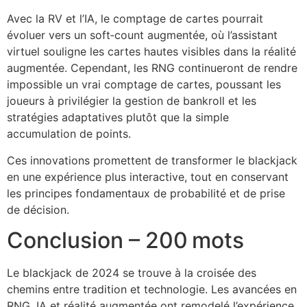
Avec la RV et l’IA, le comptage de cartes pourrait
évoluer vers un soft‑count augmentée, où l’assistant
virtuel souligne les cartes hautes visibles dans la réalité
augmentée. Cependant, les RNG continueront de rendre
impossible un vrai comptage de cartes, poussant les
joueurs à privilégier la gestion de bankroll et les
stratégies adaptatives plutôt que la simple
accumulation de points.
Ces innovations promettent de transformer le blackjack
en une expérience plus interactive, tout en conservant
les principes fondamentaux de probabilité et de prise
de décision.
Conclusion – 200 mots
Le blackjack de 2024 se trouve à la croisée des
chemins entre tradition et technologie. Les avancées en
RNG, IA et réalité augmentée ont remodelé l’expérience