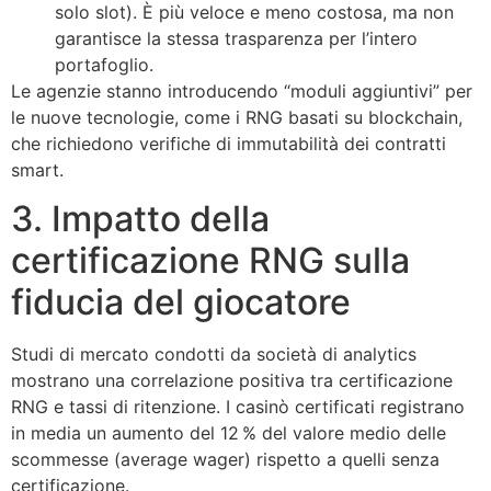
solo slot). È più veloce e meno costosa, ma non
garantisce la stessa trasparenza per l’intero
portafoglio.
Le agenzie stanno introducendo “moduli aggiuntivi” per
le nuove tecnologie, come i RNG basati su blockchain,
che richiedono verifiche di immutabilità dei contratti
smart.
3. Impatto della
certificazione RNG sulla
fiducia del giocatore
Studi di mercato condotti da società di analytics
mostrano una correlazione positiva tra certificazione
RNG e tassi di ritenzione. I casinò certificati registrano
in media un aumento del 12 % del valore medio delle
scommesse (average wager) rispetto a quelli senza
certificazione.