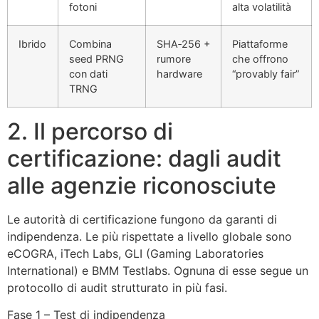
fotoni
alta volatilità
Ibrido
Combina
SHA‑256 +
Piattaforme
seed PRNG
rumore
che offrono
con dati
hardware
“provably fair”
TRNG
2. Il percorso di
certificazione: dagli audit
alle agenzie riconosciute
Le autorità di certificazione fungono da garanti di
indipendenza. Le più rispettate a livello globale sono
eCOGRA, iTech Labs, GLI (Gaming Laboratories
International) e BMM Testlabs. Ognuna di esse segue un
protocollo di audit strutturato in più fasi.
Fase 1 – Test di indipendenza