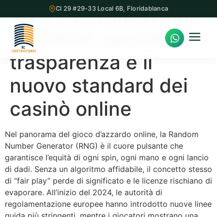
RNG e certificazione
Cl 29 #29-33 Local 6B, Floridablanca
nel 2024: perché la
trasparenza è il
nuovo standard dei
Inicio
casinò online
Proyectos Inmobiliarios
¿Quiénes Somos?
Nel panorama del gioco d’azzardo online, la Random
Number Generator (RNG) è il cuore pulsante che
Servicios
garantisce l’equità di ogni spin, ogni mano e ogni lancio
di dadi. Senza un algoritmo affidabile, il concetto stesso
Nuestra Oficina
di “fair play” perde di significato e le licenze rischiano di
evaporare. All’inizio del 2024, le autorità di
Contacto
regolamentazione europee hanno introdotto nuove linee
guida più stringenti, mentre i giocatori mostrano una