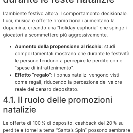
L’ambiente festivo altera il comportamento decisionale.
Luci, musica e offerte promozionali aumentano la
dopamina, creando una “holiday euphoria” che spinge i
giocatori a scommettere più aggressivamente.
Aumento della propensione al rischio
: studi
comportamentali mostrano che durante le festività
le persone tendono a percepire le perdite come
“spese di intrattenimento”.
Effetto “regalo”
: i bonus natalizi vengono visti
come regali, riducendo la percezione del valore
reale del denaro depositato.
4.1. Il ruolo delle promozioni
natalizie
Le offerte di 100 % di deposito, cashback del 20 % su
perdite e tornei a tema “Santa’s Spin” possono sembrare