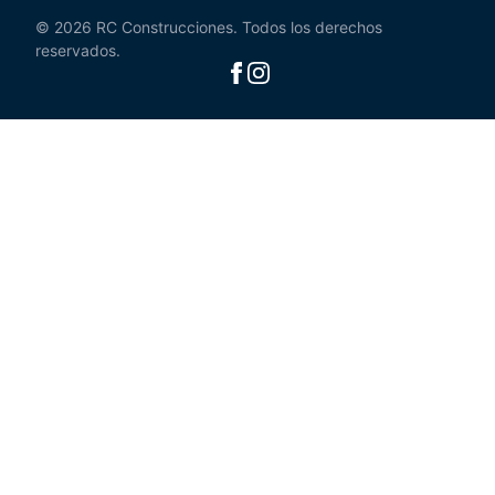
© 2026 RC Construcciones. Todos los derechos
reservados.