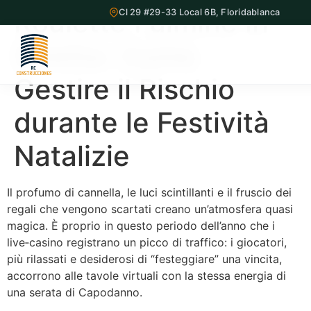
Roulette Fulmine in
Cl 29 #29-33 Local 6B, Floridablanca
Diretta: Come
Gestire il Rischio
durante le Festività
Inicio
Natalizie
Proyectos Inmobiliarios
¿Quiénes Somos?
Il profumo di cannella, le luci scintillanti e il fruscio dei
regali che vengono scartati creano un’atmosfera quasi
Servicios
magica. È proprio in questo periodo dell’anno che i
live‑casino registrano un picco di traffico: i giocatori,
Nuestra Oficina
più rilassati e desiderosi di “festeggiare” una vincita,
accorrono alle tavole virtuali con la stessa energia di
Contacto
una serata di Capodanno.