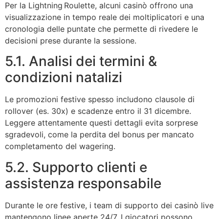
Per la Lightning Roulette, alcuni casinò offrono una
visualizzazione in tempo reale dei moltiplicatori e una
cronologia delle puntate che permette di rivedere le
decisioni prese durante la sessione.
5.1. Analisi dei termini &
condizioni natalizi
Le promozioni festive spesso includono clausole di
rollover (es. 30x) e scadenze entro il 31 dicembre.
Leggere attentamente questi dettagli evita sorprese
sgradevoli, come la perdita del bonus per mancato
completamento del wagering.
5.2. Supporto clienti e
assistenza responsabile
Durante le ore festive, i team di supporto dei casinò live
mantengono linee aperte 24/7. I giocatori possono