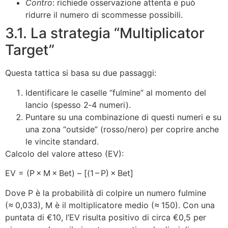
Contro
: richiede osservazione attenta e può
ridurre il numero di scommesse possibili.
3.1. La strategia “Multiplicator
Target”
Questa tattica si basa su due passaggi:
Identificare le caselle “fulmine” al momento del
lancio (spesso 2‑4 numeri).
Puntare su una combinazione di questi numeri e su
una zona “outside” (rosso/nero) per coprire anche
le vincite standard.
Calcolo del valore atteso (EV):
EV = (P × M × Bet) – [(1 – P) × Bet]
Dove P è la probabilità di colpire un numero fulmine
(≈ 0,033), M è il moltiplicatore medio (≈ 150). Con una
puntata di €10, l’EV risulta positivo di circa €0,5 per