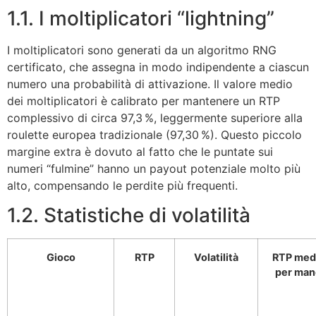
1.1. I moltiplicatori “lightning”
I moltiplicatori sono generati da un algoritmo RNG
certificato, che assegna in modo indipendente a ciascun
numero una probabilità di attivazione. Il valore medio
dei moltiplicatori è calibrato per mantenere un RTP
complessivo di circa 97,3 %, leggermente superiore alla
roulette europea tradizionale (97,30 %). Questo piccolo
margine extra è dovuto al fatto che le puntate sui
numeri “fulmine” hanno un payout potenziale molto più
alto, compensando le perdite più frequenti.
1.2. Statistiche di volatilità
Gioco
RTP
Volatilità
RTP med
per man