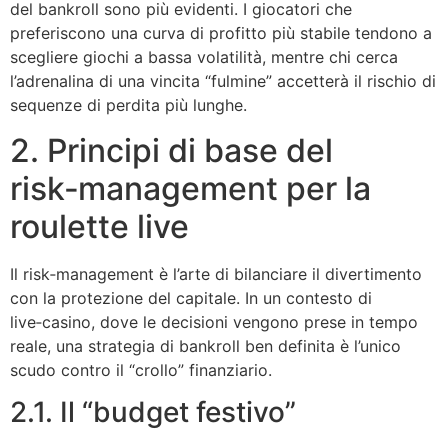
del bankroll sono più evidenti. I giocatori che
preferiscono una curva di profitto più stabile tendono a
scegliere giochi a bassa volatilità, mentre chi cerca
l’adrenalina di una vincita “fulmine” accetterà il rischio di
sequenze di perdita più lunghe.
2. Principi di base del
risk‑management per la
roulette live
Il risk‑management è l’arte di bilanciare il divertimento
con la protezione del capitale. In un contesto di
live‑casino, dove le decisioni vengono prese in tempo
reale, una strategia di bankroll ben definita è l’unico
scudo contro il “crollo” finanziario.
2.1. Il “budget festivo”