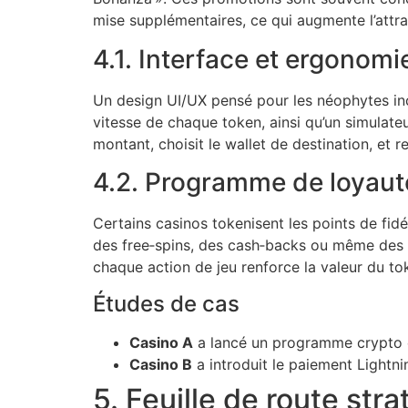
mise supplémentaires, ce qui augmente l’attrac
4.1. Interface et ergonomi
Un design UI/UX pensé pour les néophytes inc
vitesse de chaque token, ainsi qu’un simulateu
montant, choisit le wallet de destination, et 
4.2. Programme de loyauté
Certains casinos tokenisent les points de fi
des free‑spins, des cash‑backs ou même des 
chaque action de jeu renforce la valeur du tok
Études de cas
Casino A
a lancé un programme crypto en
Casino B
a introduit le paiement Lightni
5. Feuille de route str