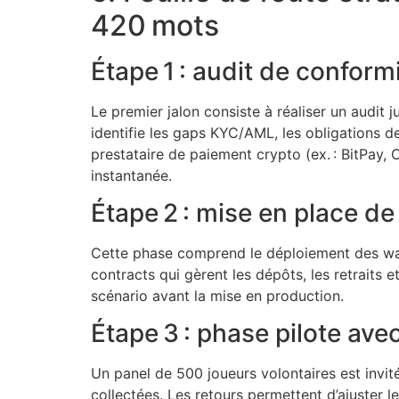
420 mots
Étape 1 : audit de conform
Le premier jalon consiste à réaliser un audit
identifie les gaps KYC/AML, les obligations de
prestataire de paiement crypto (ex. : BitPay,
instantanée.
Étape 2 : mise en place de 
Cette phase comprend le déploiement des walle
contracts qui gèrent les dépôts, les retraits 
scénario avant la mise en production.
Étape 3 : phase pilote avec
Un panel de 500 joueurs volontaires est invit
collectées. Les retours permettent d’ajuster l