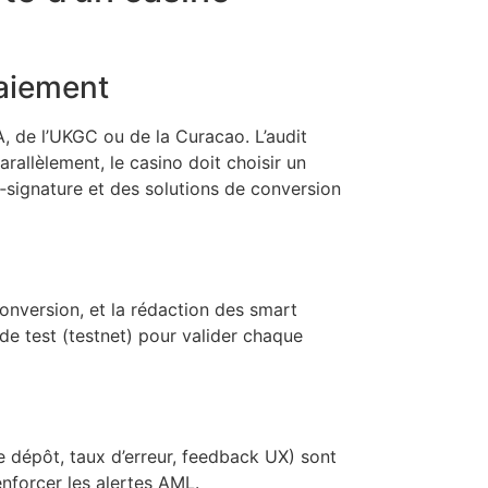
paiement
A, de l’UKGC ou de la Curacao. L’audit
rallèlement, le casino doit choisir un
i‑signature et des solutions de conversion
onversion, et la rédaction des smart
 de test (testnet) pour valider chaque
e dépôt, taux d’erreur, feedback UX) sont
enforcer les alertes AML.