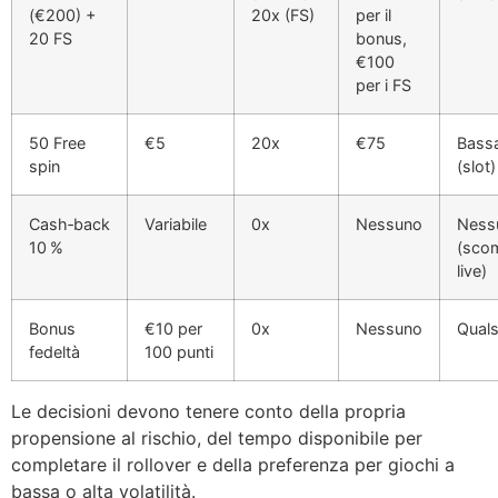
(€200) +
20x (FS)
per il
20 FS
bonus,
€100
per i FS
50 Free
€5
20x
€75
Bass
spin
(slot)
Cash‑back
Variabile
0x
Nessuno
Ness
10 %
(sco
live)
Bonus
€10 per
0x
Nessuno
Quals
fedeltà
100 punti
Le decisioni devono tenere conto della propria
propensione al rischio, del tempo disponibile per
completare il rollover e della preferenza per giochi a
bassa o alta volatilità.