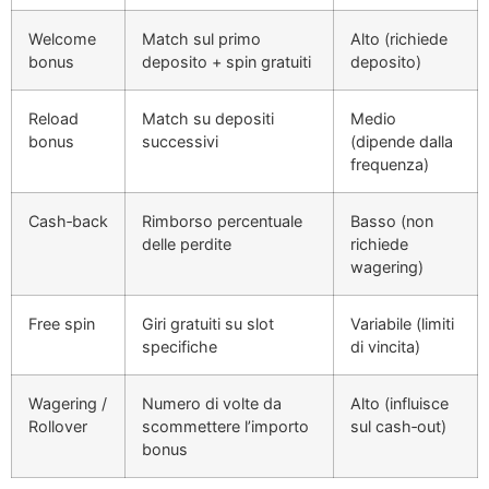
Welcome
Match sul primo
Alto (richiede
bonus
deposito + spin gratuiti
deposito)
Reload
Match su depositi
Medio
bonus
successivi
(dipende dalla
frequenza)
Cash‑back
Rimborso percentuale
Basso (non
delle perdite
richiede
wagering)
Free spin
Giri gratuiti su slot
Variabile (limiti
specifiche
di vincita)
Wagering /
Numero di volte da
Alto (influisce
Rollover
scommettere l’importo
sul cash‑out)
bonus