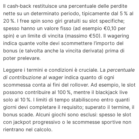
Il cash‑back restituisce una percentuale delle perdite
nette su un determinato periodo, tipicamente dal 5 % al
20 %. I free spin sono giri gratuiti su slot specifiche;
spesso hanno un valore fisso (ad esempio €0,10 per
spin) e un limite di vincita (massimo €50). Il wagering
indica quante volte devi scommettere l’importo del
bonus (e talvolta anche la vincita derivata) prima di
poter prelevare.
Leggere i termini e condizioni è cruciale. La
percentuale
di contribuzione al wager
indica quanto di ogni
scommessa conta ai fini del rollover. Ad esempio, le slot
possono contribuire al 100 %, mentre il blackjack live
solo al 10 %. I limiti di tempo stabiliscono entro quanti
giorni devi completare il requisito; superato il termine, il
bonus scade. Alcuni giochi sono esclusi: spesso le slot
con jackpot progressivo o le scommesse sportive non
rientrano nel calcolo.