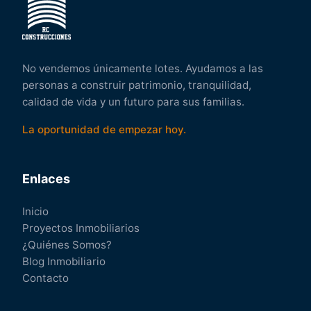
No vendemos únicamente lotes. Ayudamos a las
personas a construir patrimonio, tranquilidad,
calidad de vida y un futuro para sus familias.
La oportunidad de empezar hoy.
Enlaces
Inicio
Proyectos Inmobiliarios
¿Quiénes Somos?
Blog Inmobiliario
Contacto