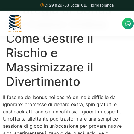
Strategia di Bonus
Cl 29 #29-33 Local 6B, Floridablanca
nei Casinò Online:
Come Gestire il
Rischio e
Inicio
Massimizzare il
Proyectos Inmobiliarios
Divertimento
¿Quiénes Somos?
Servicios
Il fascino dei bonus nei casinò online è difficile da
ignorare: promesse di denaro extra, spin gratuiti e
Nuestra Oficina
cashback attirano sia i neofiti sia i giocatori esperti.
Un’offerta allettante può trasformare una semplice
Contacto
sessione di gioco in un’occasione per provare nuove
slot, sperimentare il tavolo del blackjack live o