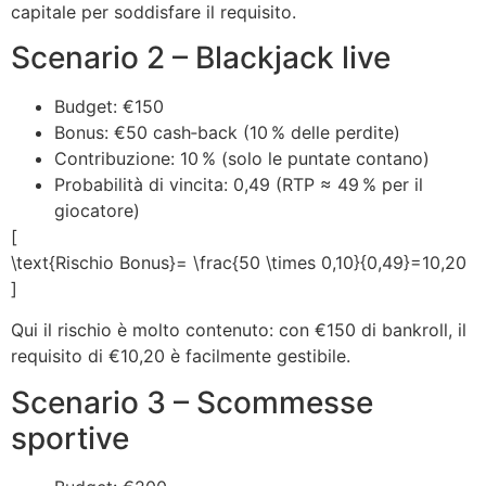
capitale per soddisfare il requisito.
Scenario 2 – Blackjack live
Budget: €150
Bonus: €50 cash‑back (10 % delle perdite)
Contribuzione: 10 % (solo le puntate contano)
Probabilità di vincita: 0,49 (RTP ≈ 49 % per il
giocatore)
[
\text{Rischio Bonus}= \frac{50 \times 0,10}{0,49}=10,20
]
Qui il rischio è molto contenuto: con €150 di bankroll, il
requisito di €10,20 è facilmente gestibile.
Scenario 3 – Scommesse
sportive