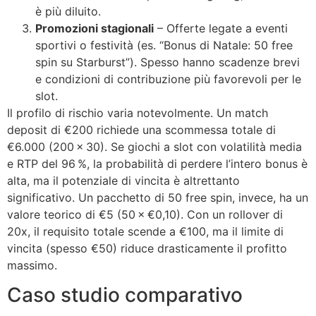
è più diluito.
Promozioni stagionali
– Offerte legate a eventi
sportivi o festività (es. “Bonus di Natale: 50 free
spin su Starburst”). Spesso hanno scadenze brevi
e condizioni di contribuzione più favorevoli per le
slot.
Il profilo di rischio varia notevolmente. Un match
deposit di €200 richiede una scommessa totale di
€6.000 (200 × 30). Se giochi a slot con volatilità media
e RTP del 96 %, la probabilità di perdere l’intero bonus è
alta, ma il potenziale di vincita è altrettanto
significativo. Un pacchetto di 50 free spin, invece, ha un
valore teorico di €5 (50 × €0,10). Con un rollover di
20x, il requisito totale scende a €100, ma il limite di
vincita (spesso €50) riduce drasticamente il profitto
massimo.
Caso studio comparativo