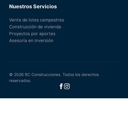
Nuestros Servicios
Venta de lotes campestres
Construcción de vivienda
Proyectos por aportes
Asesoría en inversión
© 2026 RC Construcciones. Todos los derechos
reservados.