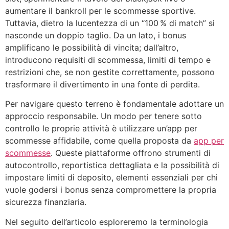
aumentare il bankroll per le scommesse sportive.
Tuttavia, dietro la lucentezza di un “100 % di match” si
nasconde un doppio taglio. Da un lato, i bonus
amplificano le possibilità di vincita; dall’altro,
introducono requisiti di scommessa, limiti di tempo e
restrizioni che, se non gestite correttamente, possono
trasformare il divertimento in una fonte di perdita.
Per navigare questo terreno è fondamentale adottare un
approccio responsabile. Un modo per tenere sotto
controllo le proprie attività è utilizzare un’app per
scommesse affidabile, come quella proposta da
app per
scommesse
. Queste piattaforme offrono strumenti di
autocontrollo, reportistica dettagliata e la possibilità di
impostare limiti di deposito, elementi essenziali per chi
vuole godersi i bonus senza compromettere la propria
sicurezza finanziaria.
Nel seguito dell’articolo esploreremo la terminologia