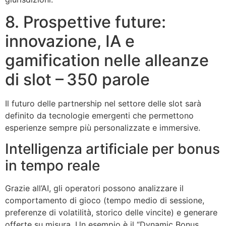
8. Prospettive future:
innovazione, IA e
gamification nelle alleanze
di slot – 350 parole
Il futuro delle partnership nel settore delle slot sarà
definito da tecnologie emergenti che permettono
esperienze sempre più personalizzate e immersive.
Intelligenza artificiale per bonus
in tempo reale
Grazie all’AI, gli operatori possono analizzare il
comportamento di gioco (tempo medio di sessione,
preferenze di volatilità, storico delle vincite) e generare
offerte su misura. Un esempio è il “Dynamic Bonus