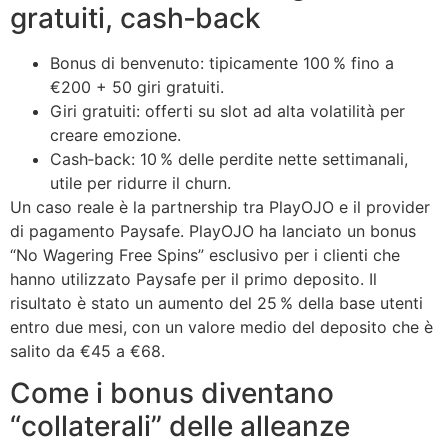
gratuiti, cash‑back
Bonus di benvenuto: tipicamente 100 % fino a
€200 + 50 giri gratuiti.
Giri gratuiti: offerti su slot ad alta volatilità per
creare emozione.
Cash‑back: 10 % delle perdite nette settimanali,
utile per ridurre il churn.
Un caso reale è la partnership tra PlayOJO e il provider
di pagamento Paysafe. PlayOJO ha lanciato un bonus
“No Wagering Free Spins” esclusivo per i clienti che
hanno utilizzato Paysafe per il primo deposito. Il
risultato è stato un aumento del 25 % della base utenti
entro due mesi, con un valore medio del deposito che è
salito da €45 a €68.
Come i bonus diventano
“collaterali” delle alleanze