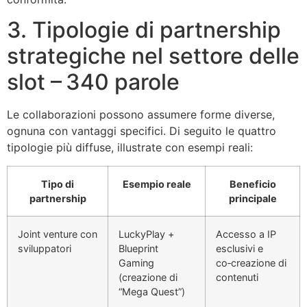
3. Tipologie di partnership
strategiche nel settore delle
slot – 340 parole
Le collaborazioni possono assumere forme diverse,
ognuna con vantaggi specifici. Di seguito le quattro
tipologie più diffuse, illustrate con esempi reali:
Tipo di
Esempio reale
Beneficio
partnership
principale
Joint venture con
LuckyPlay +
Accesso a IP
sviluppatori
Blueprint
esclusivi e
Gaming
co‑creazione di
(creazione di
contenuti
“Mega Quest”)