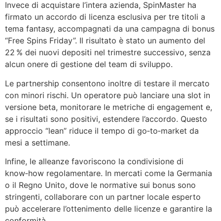
Invece di acquistare l’intera azienda, SpinMaster ha
firmato un accordo di licenza esclusiva per tre titoli a
tema fantasy, accompagnati da una campagna di bonus
“Free Spins Friday”. Il risultato è stato un aumento del
22 % dei nuovi depositi nel trimestre successivo, senza
alcun onere di gestione del team di sviluppo.
Le partnership consentono inoltre di testare il mercato
con minori rischi. Un operatore può lanciare una slot in
versione beta, monitorare le metriche di engagement e,
se i risultati sono positivi, estendere l’accordo. Questo
approccio “lean” riduce il tempo di go‑to‑market da
mesi a settimane.
Infine, le alleanze favoriscono la condivisione di
know‑how regolamentare. In mercati come la Germania
o il Regno Unito, dove le normative sui bonus sono
stringenti, collaborare con un partner locale esperto
può accelerare l’ottenimento delle licenze e garantire la
conformità.