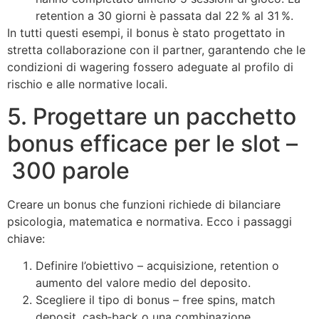
retention a 30 giorni è passata dal 22 % al 31 %.
In tutti questi esempi, il bonus è stato progettato in
stretta collaborazione con il partner, garantendo che le
condizioni di wagering fossero adeguate al profilo di
rischio e alle normative locali.
5. Progettare un pacchetto
bonus efficace per le slot –
300 parole
Creare un bonus che funzioni richiede di bilanciare
psicologia, matematica e normativa. Ecco i passaggi
chiave:
Definire l’obiettivo – acquisizione, retention o
aumento del valore medio del deposito.
Scegliere il tipo di bonus – free spins, match
deposit, cash‑back o una combinazione.