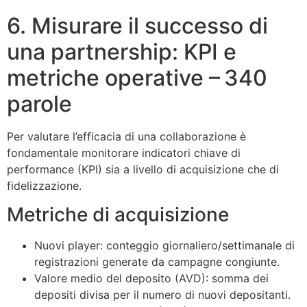
6. Misurare il successo di
una partnership: KPI e
metriche operative – 340
parole
Per valutare l’efficacia di una collaborazione è
fondamentale monitorare indicatori chiave di
performance (KPI) sia a livello di acquisizione che di
fidelizzazione.
Metriche di acquisizione
Nuovi player: conteggio giornaliero/settimanale di
registrazioni generate da campagne congiunte.
Valore medio del deposito (AVD): somma dei
depositi divisa per il numero di nuovi depositanti.