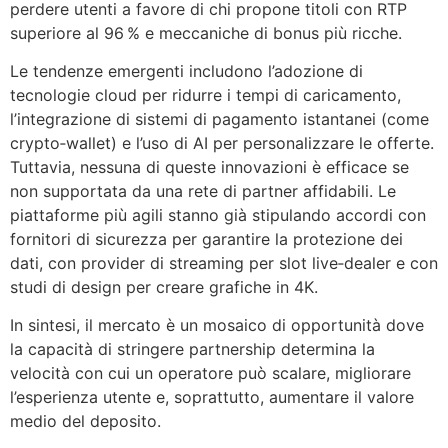
perdere utenti a favore di chi propone titoli con RTP
superiore al 96 % e meccaniche di bonus più ricche.
Le tendenze emergenti includono l’adozione di
tecnologie cloud per ridurre i tempi di caricamento,
l’integrazione di sistemi di pagamento istantanei (come
crypto‑wallet) e l’uso di AI per personalizzare le offerte.
Tuttavia, nessuna di queste innovazioni è efficace se
non supportata da una rete di partner affidabili. Le
piattaforme più agili stanno già stipulando accordi con
fornitori di sicurezza per garantire la protezione dei
dati, con provider di streaming per slot live‑dealer e con
studi di design per creare grafiche in 4K.
In sintesi, il mercato è un mosaico di opportunità dove
la capacità di stringere partnership determina la
velocità con cui un operatore può scalare, migliorare
l’esperienza utente e, soprattutto, aumentare il valore
medio del deposito.