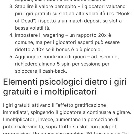
Stabilire il valore percepito – i giocatori valutano
più i giri gratuiti su slot ad alta volatilità (es. “Book
of Dead”) rispetto a un match deposit su slot a
bassa volatilità.
Impostare il wagering – un rapporto 20x è
comune, ma per i giocatori esperti può essere
ridotto a 10x se il bonus è più piccolo.
Aggiungere condizioni di gioco – ad esempio,
richiedere almeno 5 spin per sessione per
sbloccare il cash‑back.
Elementi psicologici dietro i giri
gratuiti e i moltiplicatori
I giri gratuiti attivano il “effetto gratificazione
immediata”, spingendo il giocatore a continuare a girare.
I moltiplicatori, invece, aumentano la percezione di
potenziale vincita, soprattutto su slot con jackpot
progressivo. Un bonus che combina 30 free spins + 2x