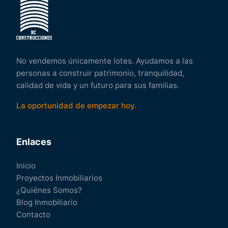
No vendemos únicamente lotes. Ayudamos a las
personas a construir patrimonio, tranquilidad,
calidad de vida y un futuro para sus familias.
La oportunidad de empezar hoy.
Enlaces
Inicio
Proyectos Inmobiliarios
¿Quiénes Somos?
Blog Inmobiliario
Contacto