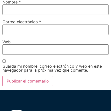
Nombre
*
Correo electrónico
*
Web
Guarda mi nombre, correo electrónico y web en este
navegador para la próxima vez que comente.