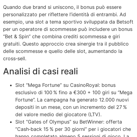
Quando due brand si uniscono, il bonus può essere
personalizzato per riflettere l’identità di entrambi. Ad
esempio, una slot a tema sportivo sviluppata da Betsoft
per un operatore di scommesse può includere un bonus
“Bet & Spin” che combina crediti scommessa e giri
gratuiti. Questo approccio crea sinergie tra il pubblico
delle scommesse e quello delle slot, aumentando la
cross‑sell.
Analisi di casi reali
Slot “Mega Fortune” su CasinoRoyal: bonus
esclusivo di 100 % fino a €300 + 100 giri su “Mega
Fortune”. La campagna ha generato 12.000 nuovi
depositi in un mese, con un incremento del 27 %
del valore medio del giocatore (LTV).
Slot “Gates of Olympus” su BetWinner: offerta
“Cash‑back 15 % per 30 giorni” per i giocatori che
hanno completato almeno 5 sessioni di gioco. La