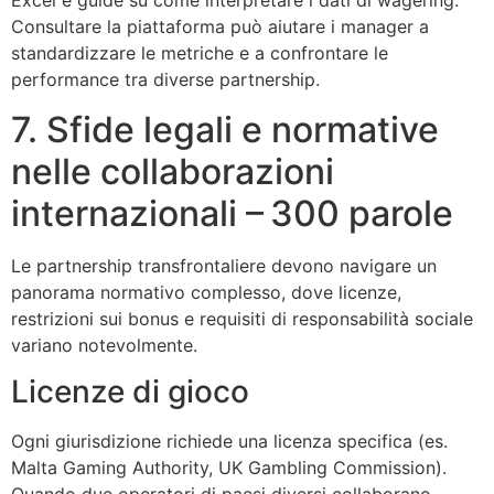
Excel e guide su come interpretare i dati di wagering.
Consultare la piattaforma può aiutare i manager a
standardizzare le metriche e a confrontare le
performance tra diverse partnership.
7. Sfide legali e normative
nelle collaborazioni
internazionali – 300 parole
Le partnership transfrontaliere devono navigare un
panorama normativo complesso, dove licenze,
restrizioni sui bonus e requisiti di responsabilità sociale
variano notevolmente.
Licenze di gioco
Ogni giurisdizione richiede una licenza specifica (es.
Malta Gaming Authority, UK Gambling Commission).
Quando due operatori di paesi diversi collaborano,