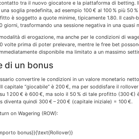
ntatto tra il nuovo giocatore e la piattaforma di betting. I
 a una soglia predefinita, ad esempio 100 € al 100 % più 50
rofitto è soggetto a quote minime, tipicamente 1.80. Il cash‑
 giorni, trasformando una sessione negativa in una quasi neu
 modalità di erogazione, ma anche per le condizioni di wage
 volte prima di poter prelevare, mentre le free bet possono
è immediatamente disponibile ma limitato a un massimo sett
le di un bonus
cessario convertire le condizioni in un valore monetario ne
Il capitale “giocabile” è 200 €, ma per soddisfare il rollov
 su 1 200 € è 600 €, ma solo il 50 % di tale profitto (300 €) 
us diventa quindi 300 € – 200 € (capitale iniziale) = 100 €.
eturn on Wagering (ROW):
mporto bonus}}{\text{Rollover}}