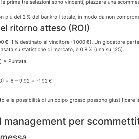
he le prime tre selezioni sono vincenti, piazzare una scomm
n più del 2 % del bankroll totale, in modo da non comprome
el ritorno atteso (ROI)
 €, 1 % destinato al vincitore (1 000 €). Un giocatore pa
 basata su statistiche di mercato, è 0.8 % (una su 125).
à) × Puntata
0) = 8 – 9.92 = -1.92 €
nto e la possibilità di un colpo grosso possono giustificare 
ll management per scommettit
ommessa