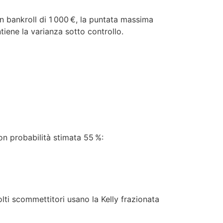
n bankroll di 1 000 €, la puntata massima
tiene la varianza sotto controllo.
n probabilità stimata 55 %:
 molti scommettitori usano la Kelly frazionata