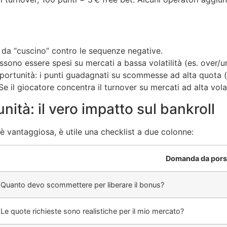
ge da “cuscino” contro le sequenze negative.
ossono essere spesi su mercati a bassa volatilità (es. over/u
portunità: i punti guadagnati su scommesse ad alta quota (vo
 il giocatore concentra il turnover su mercati ad alta volati
unità: il vero impatto sul bankroll
 vantaggiosa, è utile una checklist a due colonne:
Domanda da pors
Quanto devo scommettere per liberare il bonus?
Le quote richieste sono realistiche per il mio mercato?