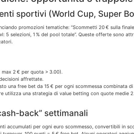
enti sportivi (World Cup, Super Bo
lanciando promozioni tematiche: “Scommetti 20 € sulla finale
: 5 selezioni, 1 % del pool totale”. Queste offerte sono attr
atori.
s. max 2 € per quota > 3.00).
cisioni affrettate.
to una free bet da 15 € per ogni scommessa combinata di 
re utilizza una strategia di value betting con quote medie 2.1
cash‑back” settimanali
unti accumulati per ogni euro scommesso, convertibili in 
i turnover, 100 punti = 5 € free bet. Alcuni operatori aggi