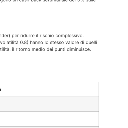
nder) per ridurre il rischio complessivo.
latilità 0.8) hanno lo stesso valore di quelli
lità, il ritorno medio dei punti diminuisce.
i