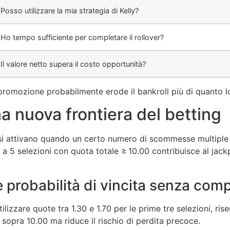
Posso utilizzare la mia strategia di Kelly?
Ho tempo sufficiente per completare il rollover?
Il valore netto supera il costo opportunità?
 promozione probabilmente erode il bankroll più di quanto lo
na nuova frontiera del betting
 si attivano quando un certo numero di scommesse multiple 
5 selezioni con quota totale ≥ 10.00 contribuisce al jackpot
 probabilità di vincita senza comp
tilizzare quote tra 1.30 e 1.70 per le prime tre selezioni, ri
 sopra 10.00 ma riduce il rischio di perdita precoce.