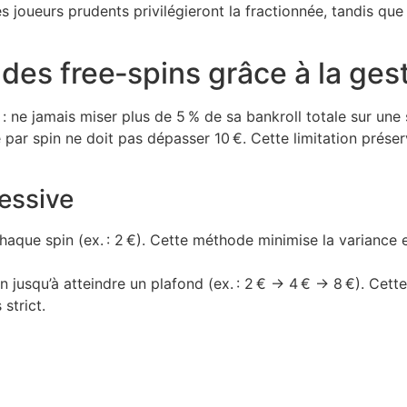
es joueurs prudents privilégieront la fractionnée, tandis qu
 des free‑spins grâce à la ges
ne jamais miser plus de 5 % de sa bankroll totale sur une s
 par spin ne doit pas dépasser 10 €. Cette limitation préser
essive
haque spin (ex. : 2 €). Cette méthode minimise la variance
n jusqu’à atteindre un plafond (ex. : 2 € → 4 € → 8 €). Cett
strict.