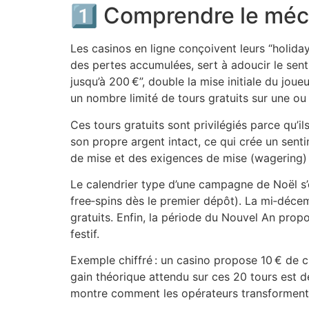
1️⃣ Comprendre le mé
Les casinos en ligne conçoivent leurs “holid
des pertes accumulées, sert à adoucir le sen
jusqu’à 200 €”, double la mise initiale du joue
un nombre limité de tours gratuits sur une o
Ces tours gratuits sont privilégiés parce qu’i
son propre argent intact, ce qui crée un senti
de mise et des exigences de mise (wagering) 
Le calendrier type d’une campagne de Noël s’
free‑spins dès le premier dépôt). La mi‑déce
gratuits. Enfin, la période du Nouvel An pro
festif.
Exemple chiffré : un casino propose 10 € de c
gain théorique attendu sur ces 20 tours est de 
montre comment les opérateurs transforment 