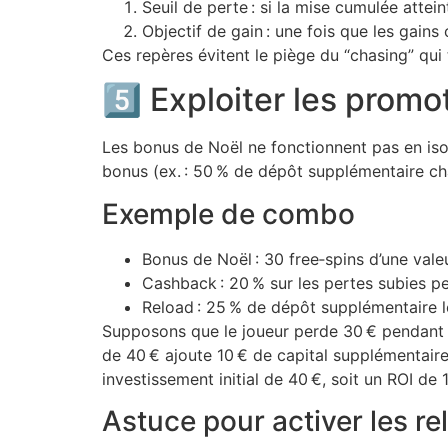
Seuil de perte : si la mise cumulée attein
Objectif de gain : une fois que les gains
Ces repères évitent le piège du “chasing” qui
5️⃣ Exploiter les prom
Les bonus de Noël ne fonctionnent pas en isol
bonus (ex. : 50 % de dépôt supplémentaire ch
Exemple de combo
Bonus de Noël : 30 free‑spins d’une valeu
Cashback : 20 % sur les pertes subies pe
Reload : 25 % de dépôt supplémentaire le
Supposons que le joueur perde 30 € pendant le
de 40 € ajoute 10 € de capital supplémentaire,
investissement initial de 40 €, soit un ROI de 
Astuce pour activer les r