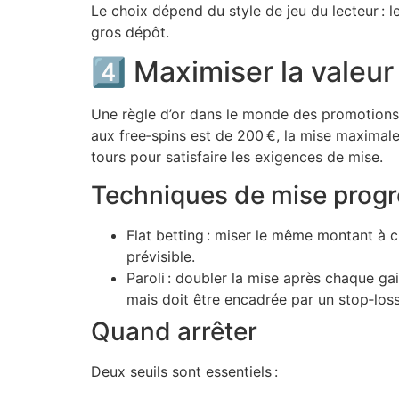
Le choix dépend du style de jeu du lecteur : l
gros dépôt.
4️⃣ Maximiser la valeur
Une règle d’or dans le monde des promotions : 
aux free‑spins est de 200 €, la mise maximale
tours pour satisfaire les exigences de mise.
Techniques de mise progr
Flat betting : miser le même montant à c
prévisible.
Paroli : doubler la mise après chaque gai
mais doit être encadrée par un stop‑loss 
Quand arrêter
Deux seuils sont essentiels :