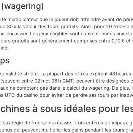
e (wagering)
e multiplicateur que le joueur doit atteindre avant de pouvo
de 30 x la valeur des tours gratuits. Ainsi, pour 20 free‑spi
r encaisser. Les jeux éligibles sont souvent limités aux slo
ours gratuits sont généralement comprises entre 0,10 € et 5 
ino.
mps
validité stricte. La plupart des offres expirent 48 heures 
s (souvent entre 02 h et 06 h GMT) peuvent être désignées c
aux ne comptent pas dans le calcul du wagering. De plus, le
es UTC du casino pour éviter de perdre ses tours par inadv
achines à sous idéales pour le
e stratégie de free‑spins réussie. Trois critères principaux g
 bonus qui peuvent multiplier les gains pendant les tours gra