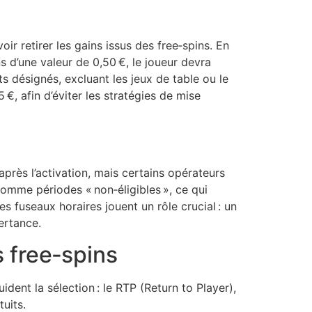
ir retirer les gains issus des free‑spins. En
ns d’une valeur de 0,50 €, le joueur devra
ts désignés, excluant les jeux de table ou le
€, afin d’éviter les stratégies de mise
après l’activation, mais certains opérateurs
omme périodes « non‑éligibles », ce qui
s fuseaux horaires jouent un rôle crucial : un
ertance.
s free‑spins
uident la sélection : le RTP (Return to Player),
tuits.