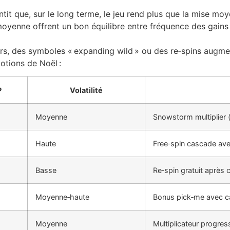
tit que, sur le long terme, le jeu rend plus que la mise mo
té moyenne offrent un bon équilibre entre fréquence des gain
urs, des symboles « expanding wild » ou des re‑spins augmen
otions de Noël :
P
Volatilité
Moyenne
Snowstorm multiplier 
Haute
Free‑spin cascade av
Basse
Re‑spin gratuit après 
Moyenne‑haute
Bonus pick‑me avec c
Moyenne
Multiplicateur progress