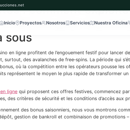
tes : comment exploite
ucciones.net
modernes pour maximise
Inicio
Proyectos
Nosotros
Servicios
Nuestra Oficina
à sous
no en ligne profitent de l’engouement festif pour lancer des
 surtout, des avalanches de free‑spins. La période qui s’
bonus, où la compétition entre les opérateurs pousse les of
ts représentent le moyen le plus rapide de transformer un p
en ligne
qui proposent ces offres festives, commencez par 
les, des critères de sécurité et les conditions d’accès aux 
onnement des bonus saisonniers, nous vous montrons comment
 dépôt, gestion de bankroll et combinaison de promotions –