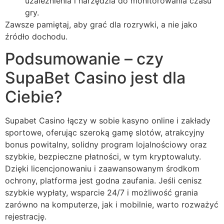
uzależnienia i narzędzia do monitorowania czasu
gry.
Zawsze pamiętaj, aby grać dla rozrywki, a nie jako
źródło dochodu.
Podsumowanie – czy
SupaBet Casino jest dla
Ciebie?
Supabet Casino łączy w sobie kasyno online i zakłady
sportowe, oferując szeroką gamę slotów, atrakcyjny
bonus powitalny, solidny program lojalnościowy oraz
szybkie, bezpieczne płatności, w tym kryptowaluty.
Dzięki licencjonowaniu i zaawansowanym środkom
ochrony, platforma jest godna zaufania. Jeśli cenisz
szybkie wypłaty, wsparcie 24/7 i możliwość grania
zarówno na komputerze, jak i mobilnie, warto rozważyć
rejestrację.