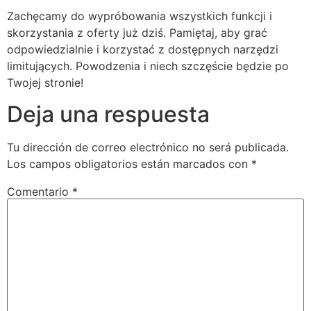
Zachęcamy do wypróbowania wszystkich funkcji i
skorzystania z oferty już dziś. Pamiętaj, aby grać
odpowiedzialnie i korzystać z dostępnych narzędzi
limitujących. Powodzenia i niech szczęście będzie po
Twojej stronie!
Deja una respuesta
Tu dirección de correo electrónico no será publicada.
Los campos obligatorios están marcados con
*
Comentario
*