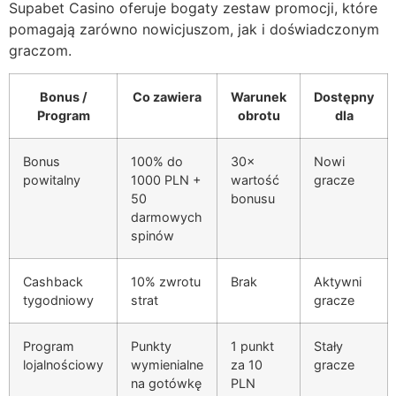
Supabet Casino oferuje bogaty zestaw promocji, które
pomagają zarówno nowicjuszom, jak i doświadczonym
graczom.
Bonus /
Co zawiera
Warunek
Dostępny
Program
obrotu
dla
Bonus
100% do
30×
Nowi
powitalny
1000 PLN +
wartość
gracze
50
bonusu
darmowych
spinów
Cashback
10% zwrotu
Brak
Aktywni
tygodniowy
strat
gracze
Program
Punkty
1 punkt
Stały
lojalnościowy
wymienialne
za 10
gracze
na gotówkę
PLN