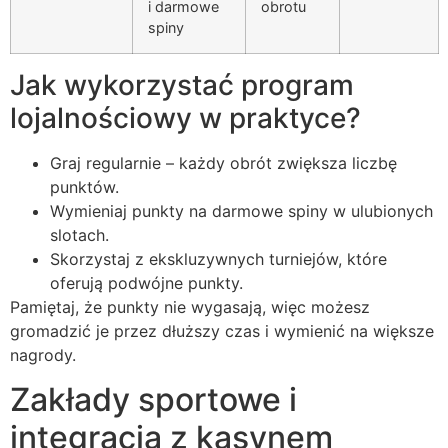
i darmowe
obrotu
spiny
Jak wykorzystać program
lojalnościowy w praktyce?
Graj regularnie – każdy obrót zwiększa liczbę
punktów.
Wymieniaj punkty na darmowe spiny w ulubionych
slotach.
Skorzystaj z ekskluzywnych turniejów, które
oferują podwójne punkty.
Pamiętaj, że punkty nie wygasają, więc możesz
gromadzić je przez dłuższy czas i wymienić na większe
nagrody.
Zakłady sportowe i
integracja z kasynem