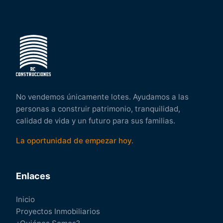
No vendemos únicamente lotes. Ayudamos a las
personas a construir patrimonio, tranquilidad,
calidad de vida y un futuro para sus familias.
La oportunidad de empezar hoy.
Enlaces
Inicio
Proyectos Inmobiliarios