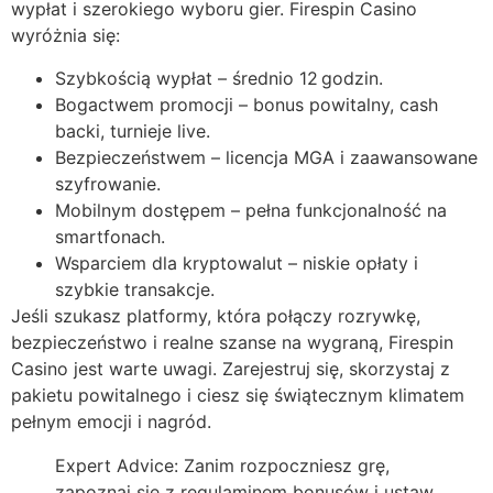
wypłat i szerokiego wyboru gier. Firespin Casino
wyróżnia się:
Szybkością wypłat – średnio 12 godzin.
Bogactwem promocji – bonus powitalny, cash
backi, turnieje live.
Bezpieczeństwem – licencja MGA i zaawansowane
szyfrowanie.
Mobilnym dostępem – pełna funkcjonalność na
smartfonach.
Wsparciem dla kryptowalut – niskie opłaty i
szybkie transakcje.
Jeśli szukasz platformy, która połączy rozrywkę,
bezpieczeństwo i realne szanse na wygraną, Firespin
Casino jest warte uwagi. Zarejestruj się, skorzystaj z
pakietu powitalnego i ciesz się świątecznym klimatem
pełnym emocji i nagród.
Expert Advice: Zanim rozpoczniesz grę,
zapoznaj się z regulaminem bonusów i ustaw