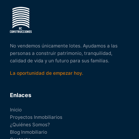
No vendemos únicamente lotes. Ayudamos a las
personas a construir patrimonio, tranquilidad,
calidad de vida y un futuro para sus familias.
La oportunidad de empezar hoy.
Enlaces
Inicio
Proyectos Inmobiliarios
¿Quiénes Somos?
Blog Inmobiliario