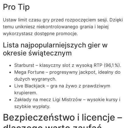
Pro Tip
Ustaw limit czasu gry przed rozpoczęciem sesji. Dzięki
temu unikniesz niekontrolowanego grania i lepiej
wykorzystasz dostępne promocje.
Lista najpopularniejszych gier w
okresie świątecznym
Starburst – klasyczny slot z wysoką RTP (96,1 %).
Mega Fortune – progresywny jackpot, idealny do
dużych wygranych.
Live Blackjack – gra na żywo z prawdziwym
krupierem.
Zakłady na mecz Ligi Mistrzów – wysokie kursy i
szybkie wypłaty.
Bezpieczeństwo i licencje –